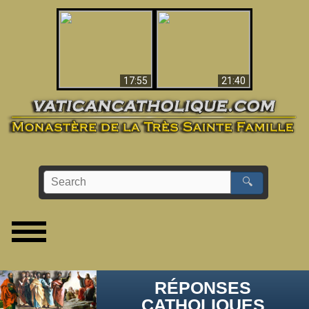
Ceci explique la
confusion et la crise
L'Antéchrist Identifié !
post-Vatican II
17:55
21:40
🔍
RÉPONSES
CATHOLIQUES