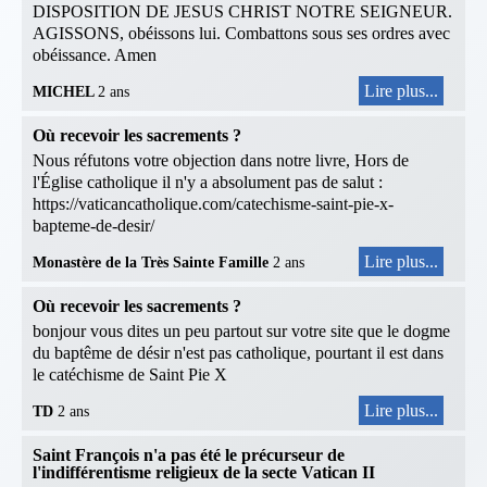
DISPOSITION DE JESUS CHRIST NOTRE SEIGNEUR.
AGISSONS, obéissons lui. Combattons sous ses ordres avec
obéissance. Amen
Lire plus...
MICHEL
2 ans
Où recevoir les sacrements ?
Nous réfutons votre objection dans notre livre, Hors de
l'Église catholique il n'y a absolument pas de salut :
https://vaticancatholique.com/catechisme-saint-pie-x-
bapteme-de-desir/
Lire plus...
Monastère de la Très Sainte Famille
2 ans
Où recevoir les sacrements ?
bonjour vous dites un peu partout sur votre site que le dogme
du baptême de désir n'est pas catholique, pourtant il est dans
le catéchisme de Saint Pie X
Lire plus...
TD
2 ans
Saint François n'a pas été le précurseur de
l'indifférentisme religieux de la secte Vatican II