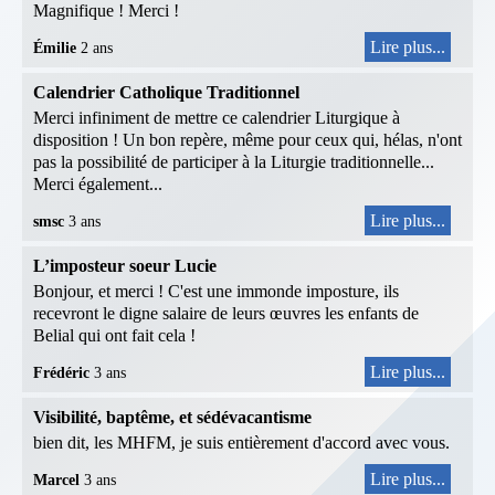
Magnifique ! Merci !
Lire plus...
Émilie
2 ans
Calendrier Catholique Traditionnel
Merci infiniment de mettre ce calendrier Liturgique à
disposition ! Un bon repère, même pour ceux qui, hélas, n'ont
pas la possibilité de participer à la Liturgie traditionnelle...
Merci également...
Lire plus...
smsc
3 ans
L’imposteur soeur Lucie
Bonjour, et merci ! C'est une immonde imposture, ils
recevront le digne salaire de leurs œuvres les enfants de
Belial qui ont fait cela !
Lire plus...
Frédéric
3 ans
Visibilité, baptême, et sédévacantisme
bien dit, les MHFM, je suis entièrement d'accord avec vous.
Lire plus...
Marcel
3 ans