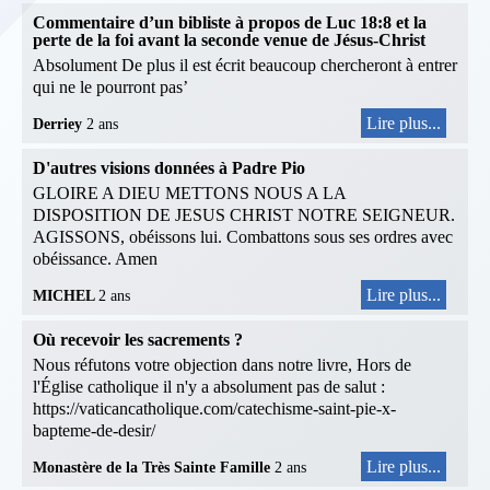
Commentaire d’un bibliste à propos de Luc 18:8 et la
perte de la foi avant la seconde venue de Jésus-Christ
Absolument De plus il est écrit beaucoup chercheront à entrer
qui ne le pourront pas’
Lire plus...
Derriey
2 ans
D'autres visions données à Padre Pio
GLOIRE A DIEU METTONS NOUS A LA
DISPOSITION DE JESUS CHRIST NOTRE SEIGNEUR.
AGISSONS, obéissons lui. Combattons sous ses ordres avec
obéissance. Amen
Lire plus...
MICHEL
2 ans
Où recevoir les sacrements ?
Nous réfutons votre objection dans notre livre, Hors de
l'Église catholique il n'y a absolument pas de salut :
https://vaticancatholique.com/catechisme-saint-pie-x-
bapteme-de-desir/
Lire plus...
Monastère de la Très Sainte Famille
2 ans