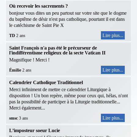
Où recevoir les sacrements ?
bonjour vous dites un peu partout sur votre site que le dogme
du baptême de désir n'est pas catholique, pourtant il est dans
le catéchisme de Saint Pie X
Lire plus...
TD
2 ans
Saint François n'a pas été le précurseur de
l'indifférentisme religieux de la secte Vatican II
Magnifique ! Merci !
Lire plus...
Émilie
2 ans
Calendrier Catholique Traditionnel
Merci infiniment de mettre ce calendrier Liturgique à
disposition ! Un bon repère, même pour ceux qui, hélas, n'ont
pas la possibilité de participer à la Liturgie traditionnelle...
Merci également...
Lire plus...
smsc
3 ans
L’imposteur soeur Lucie