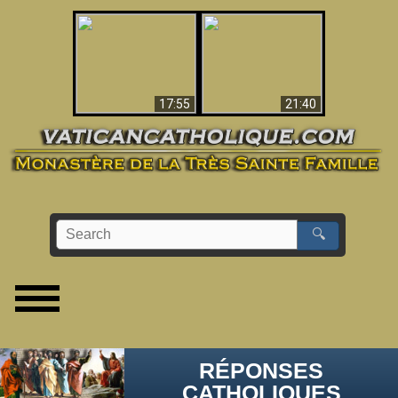
Ceci explique la
confusion et la crise
L'Antéchrist Identifié !
post-Vatican II
17:55
21:40
🔍
RÉPONSES
CATHOLIQUES