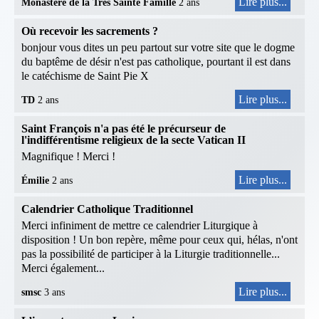
Lire plus...
Monastère de la Très Sainte Famille
2 ans
Où recevoir les sacrements ?
bonjour vous dites un peu partout sur votre site que le dogme
du baptême de désir n'est pas catholique, pourtant il est dans
le catéchisme de Saint Pie X
Lire plus...
TD
2 ans
Saint François n'a pas été le précurseur de
l'indifférentisme religieux de la secte Vatican II
Magnifique ! Merci !
Lire plus...
Émilie
2 ans
Calendrier Catholique Traditionnel
Merci infiniment de mettre ce calendrier Liturgique à
disposition ! Un bon repère, même pour ceux qui, hélas, n'ont
pas la possibilité de participer à la Liturgie traditionnelle...
Merci également...
Lire plus...
smsc
3 ans