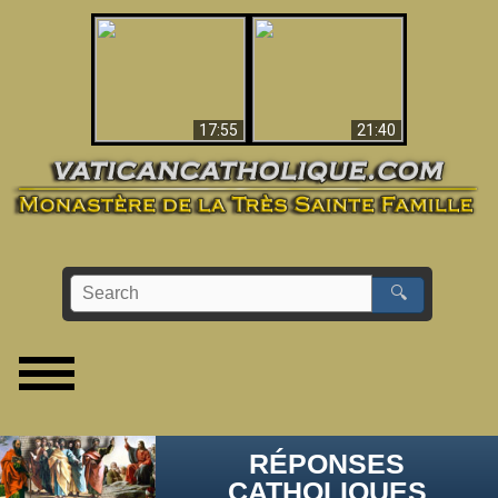
Ceci explique la
confusion et la crise
L'Antéchrist Identifié !
post-Vatican II
17:55
21:40
🔍
RÉPONSES
CATHOLIQUES