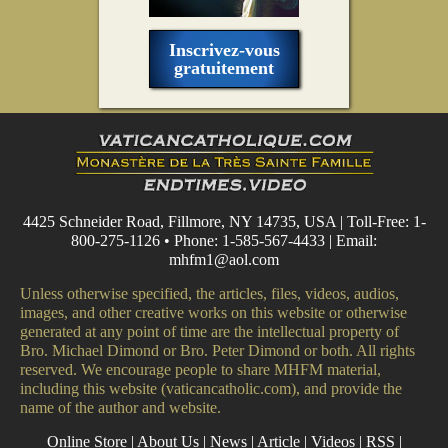
Inscrivez-vous
gratuitement
4425 Schneider Road, Fillmore, NY 14735, USA | Toll-Free: 1-
800-275-1126 • Phone: 1-585-567-4433 | Email:
mhfm1@aol.com
Unless otherwise specified, the articles, files, videos, audios,
images, and other creative works on this website or otherwise
generated at any point of time are the intellectual property of
Bro. Michael Dimond or Bro. Peter Dimond or both. All rights
reserved. We encourage people to share MHFM material,
including this website (vaticancatholic.com), and provide the
name of the author and website.
Online Store
|
About Us
|
News
|
Article
|
Videos
|
RSS
|