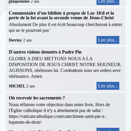
Lire plus...
plaquemine
2 ans
Commentaire d’un bibliste à propos de Luc 18:8 et la
perte de la foi avant la seconde venue de Jésus-Christ
Absolument De plus il est écrit beaucoup chercheront à entrer
qui ne le pourront pas’
Lire plus...
Derriey
2 ans
D'autres visions données à Padre Pio
GLOIRE A DIEU METTONS NOUS A LA
DISPOSITION DE JESUS CHRIST NOTRE SEIGNEUR.
AGISSONS, obéissons lui. Combattons sous ses ordres avec
obéissance. Amen
Lire plus...
MICHEL
2 ans
Où recevoir les sacrements ?
Nous réfutons votre objection dans notre livre, Hors de
l'Église catholique il n'y a absolument pas de salut :
https://vaticancatholique.com/catechisme-saint-pie-x-
bapteme-de-desir/