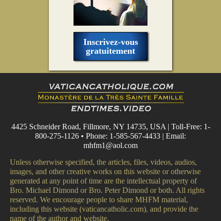
Inscrivez-vous
gratuitement
4425 Schneider Road, Fillmore, NY 14735, USA | Toll-Free: 1-
800-275-1126 • Phone: 1-585-567-4433 | Email:
mhfm1@aol.com
Unless otherwise specified, the articles, files, videos, audios,
images, and other creative works on this website or otherwise
generated at any point of time are the intellectual property of
Bro. Michael Dimond or Bro. Peter Dimond or both. All rights
reserved. We encourage people to share MHFM material,
including this website (vaticancatholic.com), and provide the
name of the author and website.