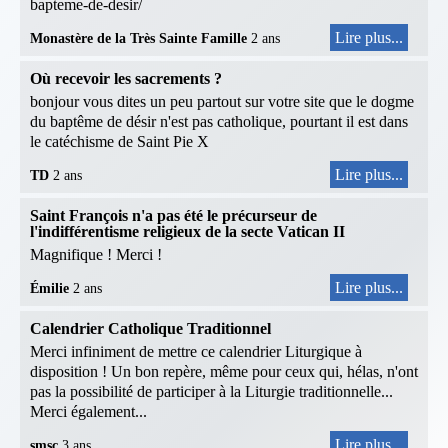
bapteme-de-desir/
Lire plus...
Monastère de la Très Sainte Famille
2 ans
Où recevoir les sacrements ?
bonjour vous dites un peu partout sur votre site que le dogme
du baptême de désir n'est pas catholique, pourtant il est dans
le catéchisme de Saint Pie X
Lire plus...
TD
2 ans
Saint François n'a pas été le précurseur de
l'indifférentisme religieux de la secte Vatican II
Magnifique ! Merci !
Lire plus...
Émilie
2 ans
Calendrier Catholique Traditionnel
Merci infiniment de mettre ce calendrier Liturgique à
disposition ! Un bon repère, même pour ceux qui, hélas, n'ont
pas la possibilité de participer à la Liturgie traditionnelle...
Merci également...
Lire plus...
smsc
3 ans