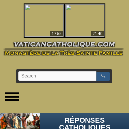
Ceci explique la
confusion et la crise
L'Antéchrist Identifié !
post-Vatican II
17:55
21:40
🔍
RÉPONSES
CATHOLIQUES