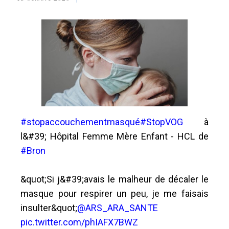
#stopaccouchementmasqué
#StopVOG
à
l&#39; Hôpital Femme Mère Enfant - HCL de
#Bron
&quot;Si j&#39;avais le malheur de décaler le
masque pour respirer un peu, je me faisais
insulter&quot;
@ARS_ARA_SANTE
pic.twitter.com/phIAFX7BWZ