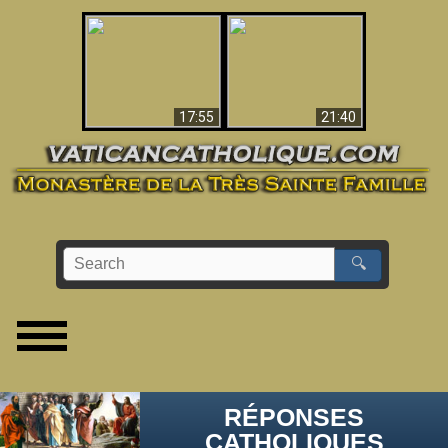
Ceci explique la
confusion et la crise
L'Antéchrist Identifié !
post-Vatican II
17:55
21:40
🔍
RÉPONSES
CATHOLIQUES