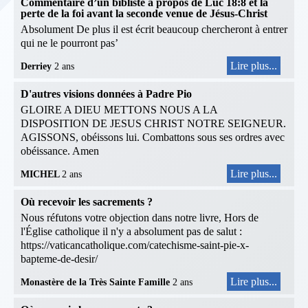
Commentaire d’un bibliste à propos de Luc 18:8 et la
perte de la foi avant la seconde venue de Jésus-Christ
Absolument De plus il est écrit beaucoup chercheront à entrer
qui ne le pourront pas’
Lire plus...
Derriey
2 ans
D'autres visions données à Padre Pio
GLOIRE A DIEU METTONS NOUS A LA
DISPOSITION DE JESUS CHRIST NOTRE SEIGNEUR.
AGISSONS, obéissons lui. Combattons sous ses ordres avec
obéissance. Amen
Lire plus...
MICHEL
2 ans
Où recevoir les sacrements ?
Nous réfutons votre objection dans notre livre, Hors de
l'Église catholique il n'y a absolument pas de salut :
https://vaticancatholique.com/catechisme-saint-pie-x-
bapteme-de-desir/
Lire plus...
Monastère de la Très Sainte Famille
2 ans