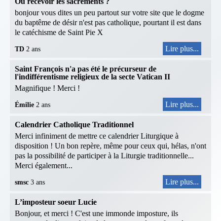
Où recevoir les sacrements ?
bonjour vous dites un peu partout sur votre site que le dogme
du baptême de désir n'est pas catholique, pourtant il est dans
le catéchisme de Saint Pie X
Lire plus...
TD
2 ans
Saint François n'a pas été le précurseur de
l'indifférentisme religieux de la secte Vatican II
Magnifique ! Merci !
Lire plus...
Émilie
2 ans
Calendrier Catholique Traditionnel
Merci infiniment de mettre ce calendrier Liturgique à
disposition ! Un bon repère, même pour ceux qui, hélas, n'ont
pas la possibilité de participer à la Liturgie traditionnelle...
Merci également...
Lire plus...
smsc
3 ans
L’imposteur soeur Lucie
Bonjour, et merci ! C'est une immonde imposture, ils