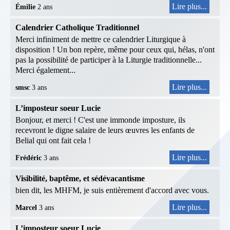
Lire plus...
Émilie
2 ans
Calendrier Catholique Traditionnel
Merci infiniment de mettre ce calendrier Liturgique à
disposition ! Un bon repère, même pour ceux qui, hélas, n'ont
pas la possibilité de participer à la Liturgie traditionnelle...
Merci également...
Lire plus...
smsc
3 ans
L’imposteur soeur Lucie
Bonjour, et merci ! C'est une immonde imposture, ils
recevront le digne salaire de leurs œuvres les enfants de
Belial qui ont fait cela !
Lire plus...
Frédéric
3 ans
Visibilité, baptême, et sédévacantisme
bien dit, les MHFM, je suis entièrement d'accord avec vous.
Lire plus...
Marcel
3 ans
L’imposteur soeur Lucie