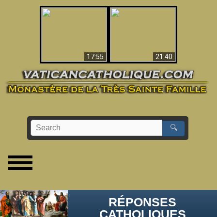
Ceci explique la
confusion et la crise
L'Antéchrist Identifié !
post-Vatican II
17:55
21:40
🔍
RÉPONSES
CATHOLIQUES