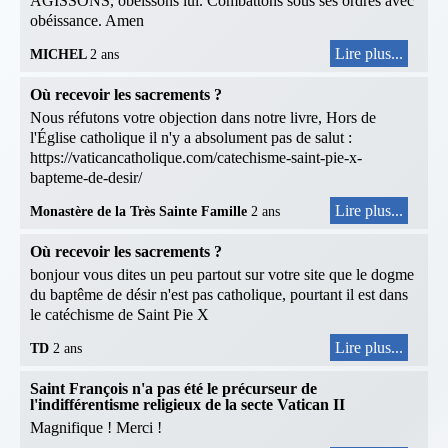
AGISSONS, obéissons lui. Combattons sous ses ordres avec
obéissance. Amen
Lire plus...
MICHEL
2 ans
Où recevoir les sacrements ?
Nous réfutons votre objection dans notre livre, Hors de
l'Église catholique il n'y a absolument pas de salut :
https://vaticancatholique.com/catechisme-saint-pie-x-
bapteme-de-desir/
Lire plus...
Monastère de la Très Sainte Famille
2 ans
Où recevoir les sacrements ?
bonjour vous dites un peu partout sur votre site que le dogme
du baptême de désir n'est pas catholique, pourtant il est dans
le catéchisme de Saint Pie X
Lire plus...
TD
2 ans
Saint François n'a pas été le précurseur de
l'indifférentisme religieux de la secte Vatican II
Magnifique ! Merci !