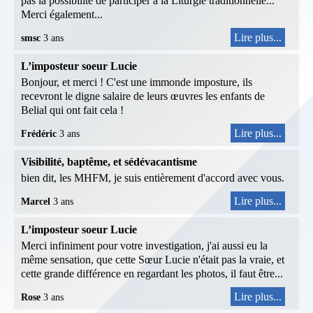
pas la possibilité de participer à la Liturgie traditionnelle...
Merci également...
Lire plus...
smsc
3 ans
L’imposteur soeur Lucie
Bonjour, et merci ! C'est une immonde imposture, ils
recevront le digne salaire de leurs œuvres les enfants de
Belial qui ont fait cela !
Lire plus...
Frédéric
3 ans
Visibilité, baptême, et sédévacantisme
bien dit, les MHFM, je suis entièrement d'accord avec vous.
Lire plus...
Marcel
3 ans
L’imposteur soeur Lucie
Merci infiniment pour votre investigation, j'ai aussi eu la
même sensation, que cette Sœur Lucie n'était pas la vraie, et
cette grande différence en regardant les photos, il faut être...
Lire plus...
Rose
3 ans