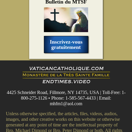
Bulletin du MTSF
Inscrivez-vous
gratuitement
4425 Schneider Road, Fillmore, NY 14735, USA | Toll-Free: 1-
800-275-1126 • Phone: 1-585-567-4433 | Email:
mhfm1@aol.com
Unless otherwise specified, the articles, files, videos, audios,
images, and other creative works on this website or otherwise
generated at any point of time are the intellectual property of
Bro. Michael Dimond or Bro. Peter Dimond or both. All rights