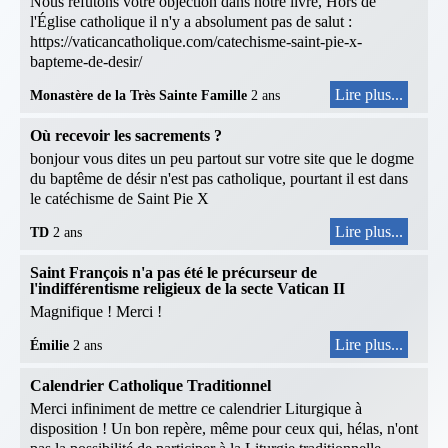
Nous réfutons votre objection dans notre livre, Hors de
l'Église catholique il n'y a absolument pas de salut :
https://vaticancatholique.com/catechisme-saint-pie-x-
bapteme-de-desir/
Lire plus...
Monastère de la Très Sainte Famille
2 ans
Où recevoir les sacrements ?
bonjour vous dites un peu partout sur votre site que le dogme
du baptême de désir n'est pas catholique, pourtant il est dans
le catéchisme de Saint Pie X
Lire plus...
TD
2 ans
Saint François n'a pas été le précurseur de
l'indifférentisme religieux de la secte Vatican II
Magnifique ! Merci !
Lire plus...
Émilie
2 ans
Calendrier Catholique Traditionnel
Merci infiniment de mettre ce calendrier Liturgique à
disposition ! Un bon repère, même pour ceux qui, hélas, n'ont