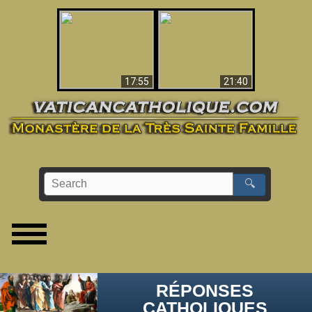
Ceci explique la
confusion et la crise
L'Antéchrist Identifié !
post-Vatican II
17:55
21:40
🔍
RÉPONSES
CATHOLIQUES