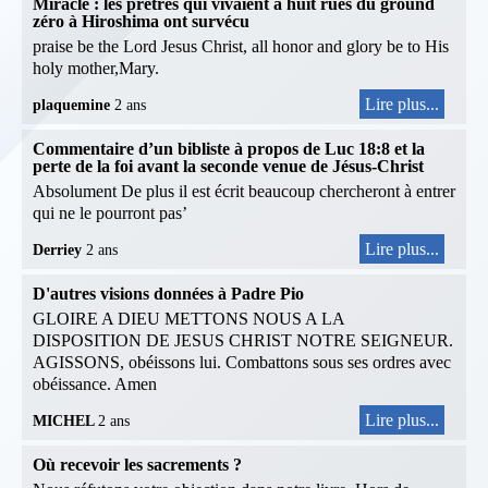
Miracle : les prêtres qui vivaient à huit rues du ground
zéro à Hiroshima ont survécu
praise be the Lord Jesus Christ, all honor and glory be to His
holy mother,Mary.
Lire plus...
plaquemine
2 ans
Commentaire d’un bibliste à propos de Luc 18:8 et la
perte de la foi avant la seconde venue de Jésus-Christ
Absolument De plus il est écrit beaucoup chercheront à entrer
qui ne le pourront pas’
Lire plus...
Derriey
2 ans
D'autres visions données à Padre Pio
GLOIRE A DIEU METTONS NOUS A LA
DISPOSITION DE JESUS CHRIST NOTRE SEIGNEUR.
AGISSONS, obéissons lui. Combattons sous ses ordres avec
obéissance. Amen
Lire plus...
MICHEL
2 ans
Où recevoir les sacrements ?