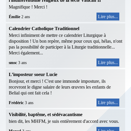
l'indifférentisme religieux de la secte Vatican II
Magnifique ! Merci !
Lire plus...
Émilie
2 ans
Calendrier Catholique Traditionnel
Merci infiniment de mettre ce calendrier Liturgique à
disposition ! Un bon repère, même pour ceux qui, hélas, n'ont
pas la possibilité de participer à la Liturgie traditionnelle...
Merci également...
Lire plus...
smsc
3 ans
L’imposteur soeur Lucie
Bonjour, et merci ! C'est une immonde imposture, ils
recevront le digne salaire de leurs œuvres les enfants de
Belial qui ont fait cela !
Lire plus...
Frédéric
3 ans
Visibilité, baptême, et sédévacantisme
bien dit, les MHFM, je suis entièrement d'accord avec vous.
Lire plus...