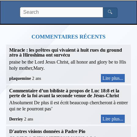
🔍
COMMENTAIRES RÉCENTS
Miracle : les prêtres qui vivaient à huit rues du ground
zéro à Hiroshima ont survécu
praise be the Lord Jesus Christ, all honor and glory be to His
holy mother,Mary.
Lire plus...
plaquemine
2 ans
Commentaire d’un bibliste à propos de Luc 18:8 et la
perte de la foi avant la seconde venue de Jésus-Christ
Absolument De plus il est écrit beaucoup chercheront à entrer
qui ne le pourront pas’
Lire plus...
Derriey
2 ans
D'autres visions données à Padre Pio