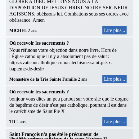
GLOIRE A DIEU METTONS NOUS A LA
DISPOSITION DE JESUS CHRIST NOTRE SEIGNEUR.
AGISSONS, obéissons lui. Combattons sous ses ordres avec
obéissance. Amen
Lire plus...
MICHEL
2 ans
Où recevoir les sacrements ?
Nous réfutons votre objection dans notre livre, Hors de
l'Église catholique il n'y a absolument pas de salut :
https://vaticancatholique.com/catechisme-saint-pie-x-
bapteme-de-desir/
Lire plus...
Monastère de la Très Sainte Famille
2 ans
Où recevoir les sacrements ?
bonjour vous dites un peu partout sur votre site que le dogme
du baptême de désir n'est pas catholique, pourtant il est dans
le catéchisme de Saint Pie X
Lire plus...
TD
2 ans
Saint François n'a pas été le précurseur de