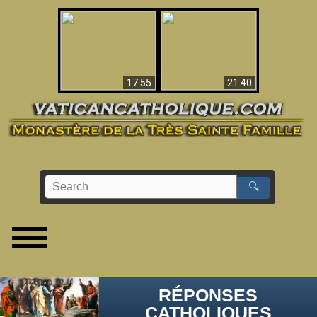
Ceci explique la
confusion et la crise
L'Antéchrist Identifié !
post-Vatican II
17:55
21:40
🔍
RÉPONSES
CATHOLIQUES