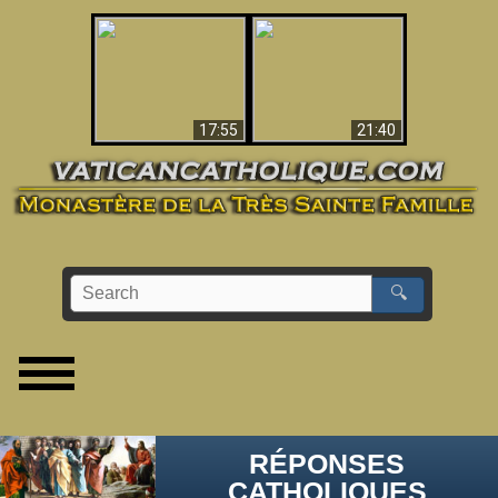
Ceci explique la
confusion et la crise
L'Antéchrist Identifié !
post-Vatican II
17:55
21:40
🔍
RÉPONSES
CATHOLIQUES