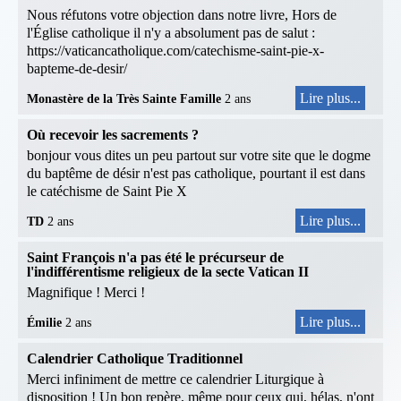
Nous réfutons votre objection dans notre livre, Hors de
l'Église catholique il n'y a absolument pas de salut :
https://vaticancatholique.com/catechisme-saint-pie-x-
bapteme-de-desir/
Lire plus...
Monastère de la Très Sainte Famille
2 ans
Où recevoir les sacrements ?
bonjour vous dites un peu partout sur votre site que le dogme
du baptême de désir n'est pas catholique, pourtant il est dans
le catéchisme de Saint Pie X
Lire plus...
TD
2 ans
Saint François n'a pas été le précurseur de
l'indifférentisme religieux de la secte Vatican II
Magnifique ! Merci !
Lire plus...
Émilie
2 ans
Calendrier Catholique Traditionnel
Merci infiniment de mettre ce calendrier Liturgique à
disposition ! Un bon repère, même pour ceux qui, hélas, n'ont