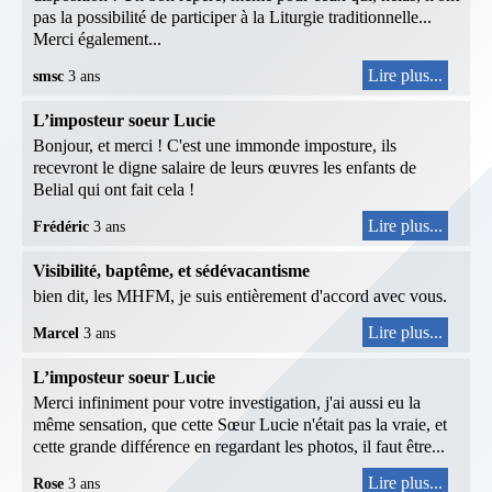
pas la possibilité de participer à la Liturgie traditionnelle...
Merci également...
Lire plus...
smsc
3 ans
L’imposteur soeur Lucie
Bonjour, et merci ! C'est une immonde imposture, ils
recevront le digne salaire de leurs œuvres les enfants de
Belial qui ont fait cela !
Lire plus...
Frédéric
3 ans
Visibilité, baptême, et sédévacantisme
bien dit, les MHFM, je suis entièrement d'accord avec vous.
Lire plus...
Marcel
3 ans
L’imposteur soeur Lucie
Merci infiniment pour votre investigation, j'ai aussi eu la
même sensation, que cette Sœur Lucie n'était pas la vraie, et
cette grande différence en regardant les photos, il faut être...
Lire plus...
Rose
3 ans