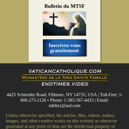
Bulletin du MTSF
Inscrivez-vous
gratuitement
4425 Schneider Road, Fillmore, NY 14735, USA | Toll-Free: 1-
800-275-1126 • Phone: 1-585-567-4433 | Email:
mhfm1@aol.com
Unless otherwise specified, the articles, files, videos, audios,
images, and other creative works on this website or otherwise
generated at any point of time are the intellectual property of