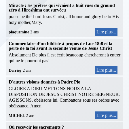
Miracle : les prêtres qui vivaient à huit rues du ground
zéro à Hiroshima ont survécu
praise be the Lord Jesus Christ, all honor and glory be to His
holy mother,Mary.
Lire plus...
plaquemine
2 ans
Commentaire d’un bibliste à propos de Luc 18:8 et la
perte de la foi avant la seconde venue de Jésus-Christ
Absolument De plus il est écrit beaucoup chercheront à entrer
qui ne le pourront pas’
Lire plus...
Derriey
2 ans
D'autres visions données à Padre Pio
GLOIRE A DIEU METTONS NOUS A LA
DISPOSITION DE JESUS CHRIST NOTRE SEIGNEUR.
AGISSONS, obéissons lui. Combattons sous ses ordres avec
obéissance. Amen
Lire plus...
MICHEL
2 ans
Où recevoir les sacrements ?