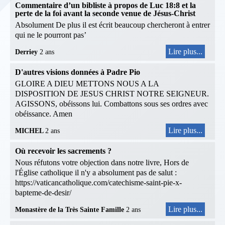
Commentaire d’un bibliste à propos de Luc 18:8 et la
perte de la foi avant la seconde venue de Jésus-Christ
Absolument De plus il est écrit beaucoup chercheront à entrer
qui ne le pourront pas’
Lire plus...
Derriey
2 ans
D'autres visions données à Padre Pio
GLOIRE A DIEU METTONS NOUS A LA
DISPOSITION DE JESUS CHRIST NOTRE SEIGNEUR.
AGISSONS, obéissons lui. Combattons sous ses ordres avec
obéissance. Amen
Lire plus...
MICHEL
2 ans
Où recevoir les sacrements ?
Nous réfutons votre objection dans notre livre, Hors de
l'Église catholique il n'y a absolument pas de salut :
https://vaticancatholique.com/catechisme-saint-pie-x-
bapteme-de-desir/
Lire plus...
Monastère de la Très Sainte Famille
2 ans