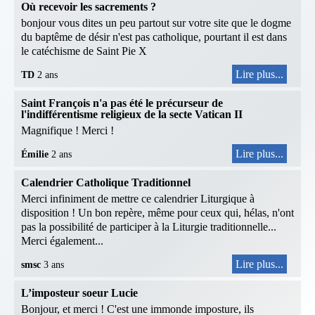
Où recevoir les sacrements ?
bonjour vous dites un peu partout sur votre site que le dogme
du baptême de désir n'est pas catholique, pourtant il est dans
le catéchisme de Saint Pie X
Lire plus...
TD
2 ans
Saint François n'a pas été le précurseur de
l'indifférentisme religieux de la secte Vatican II
Magnifique ! Merci !
Lire plus...
Émilie
2 ans
Calendrier Catholique Traditionnel
Merci infiniment de mettre ce calendrier Liturgique à
disposition ! Un bon repère, même pour ceux qui, hélas, n'ont
pas la possibilité de participer à la Liturgie traditionnelle...
Merci également...
Lire plus...
smsc
3 ans
L’imposteur soeur Lucie
Bonjour, et merci ! C'est une immonde imposture, ils