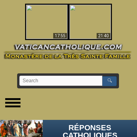
Ceci explique la
confusion et la crise
L'Antéchrist Identifié !
post-Vatican II
17:55
21:40
🔍
RÉPONSES
CATHOLIQUES