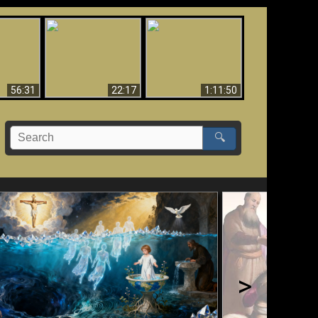
Le Temple de Dieu
dans les Prophéties
Le monde arrive-t-il à
miracles
(2 Thess. 2:4) n'est
sa fin ?
pas juif
56:31
22:17
1:11:50
🔍
>