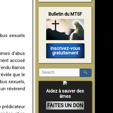
Bulletin du MTSF
'abus sexuels
Inscrivez-vous
gratuitement
ctimes d'abus
ement accusé
éfendu Barros
🔍
révèle que le
bus sexuels,
t un révérend
Aidez à sauver des
âmes
FAITES UN DON
 prédicateur