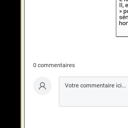
II,
» p
sém
hom
0 commentaires