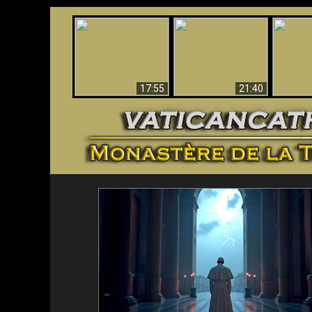
Ceci explique la
Stupéfia
confusion et la crise
L'Antéchrist Identifié !
de Die
post-Vatican II
scientif
17:55
21:40
<