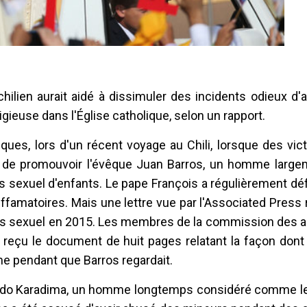
hilien aurait aidé à dissimuler des incidents odieux d
tigieuse dans l'Église catholique, selon un rapport.
iques, lors d'un récent voyage au Chili, lorsque des vi
n de promouvoir l'évêque Juan Barros, un homme larg
us sexuel d'enfants. Le pape François a régulièrement d
 diffamatoires. Mais une lettre vue par l'Associated Press 
bus sexuel en 2015. Les membres de la commission des a
ait reçu le document de huit pages relatant la façon don
me pendant que Barros regardait.
nando Karadima, un homme longtemps considéré comme le