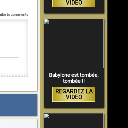
VIDEO
ribe to comments
Babylone est tombée,
tombée !!
REGARDEZ LA
VIDEO