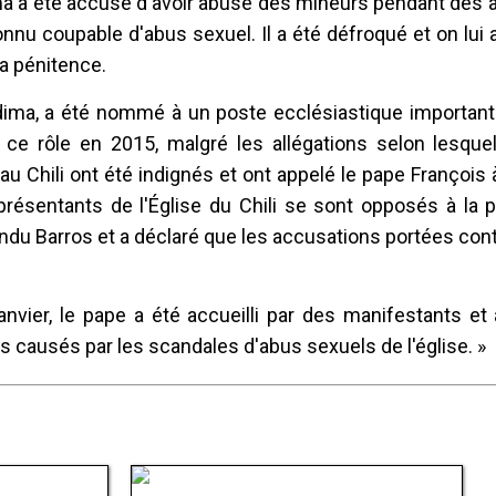
ima a été accusé d'avoir abusé des mineurs pendant des 
nnu coupable d'abus sexuel. Il a été défroqué et on lui
la pénitence.
dima, a été nommé à un poste ecclésiastique important 
e rôle en 2015, malgré les allégations selon lesquell
 Chili ont été indignés et ont appelé le pape François 
résentants de l'Église du Chili se sont opposés à la 
u Barros et a déclaré que les accusations portées contr
anvier, le pape a été accueilli par des manifestants et
ausés par les scandales d'abus sexuels de l'église. »