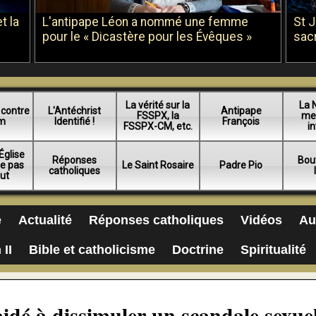
t la
L'antipape Léon a nommé une femme
St 
pour le « Dicastère pour les Évêques »
sac
La vérité sur la
La 
 contre
L'Antéchrist
Antipape
FSSPX, la
me
am
Identifié !
François
FSSPX-CM, etc.
in
Église
Réponses
Bou
ue pas
Le Saint Rosaire
Padre Pio
catholiques
lut
e
Actualité
Réponses catholiques
Vidéos
Au
 II
Bible et catholicisme
Doctrine
Spiritualité
aidé à dissimuler un scandale sexue