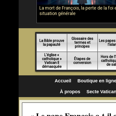
La mort de François, la perte de la foi e
situation générale
Glossaire des
La Bible prouve
Les papes
termes et
la papauté
l'isl
principes
L'église «
Hors de l'
catholique »
Étapes de
catholiq
Vatican II
conversion
de sa
démasquée
Accueil
Boutique en lign
À propos
Secte Vatican
« Le pape François a-t-il 