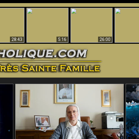
ntes preuves
Pourquoi l’Enfer doit
Babylone est
u - Preuves
Création et 
être éternel
tombée, tombée !!
iques de Dieu
28:43
5:16
26:00