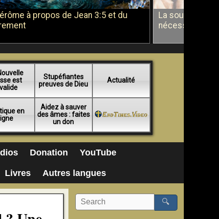
Jérôme à propos de Jean 3:5 et du
La soumission a
rement
nécessité du b
Nouvelle
Stupéfiantes
sse est
Actualité
preuves de Dieu
valide
Aidez à sauver
tique en
des âmes : faites
ligne
un don
dios
Donation
YouTube
Livres
Autres langues
🔍
l ? Une