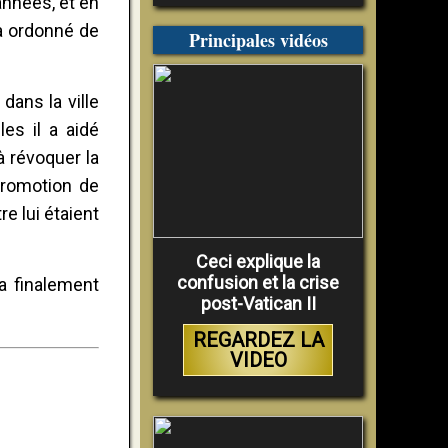
années, et en
 a ordonné de
Principales vidéos
dans la ville
es il a aidé
à révoquer la
promotion de
e lui étaient
Ceci explique la
confusion et la crise
 a finalement
post-Vatican II
REGARDEZ LA
VIDEO