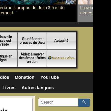
Jérôme à propos de Jean 3:5 et du
La soumission a
rement
nécessité du b
Nouvelle
Stupéfiantes
sse est
Actualité
preuves de Dieu
valide
Aidez à sauver
tique en
des âmes : faites
ligne
un don
dios
Donation
YouTube
Livres
Autres langues
🔍
sie