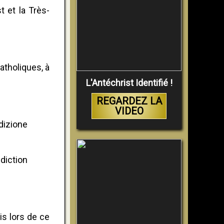
 et la Très-
atholiques, à
L'Antéchrist Identifié !
REGARDEZ LA
VIDEO
edizione
diction
is lors de ce