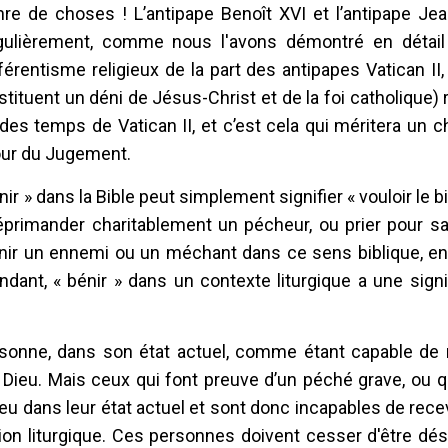
nre de choses ! L’antipape Benoît XVI et l’antipape Jea
gulièrement, comme nous l'avons démontré en détail
rentisme religieux de la part des antipapes Vatican II,
uent un déni de Jésus-Christ et de la foi catholique) 
 des temps de Vatican II, et c’est cela qui méritera un 
our du Jugement.
ir » dans la Bible peut simplement signifier « vouloir le bi
primander charitablement un pécheur, ou prier pour sa
 bénir un ennemi ou un méchant dans ce sens biblique, e
dant, « bénir » dans un contexte liturgique a une signi
rsonne, dans son état actuel, comme étant capable de 
 Dieu. Mais ceux qui font preuve d’un péché grave, ou q
ieu dans leur état actuel et sont donc incapables de recev
ion liturgique. Ces personnes doivent cesser d'être dé