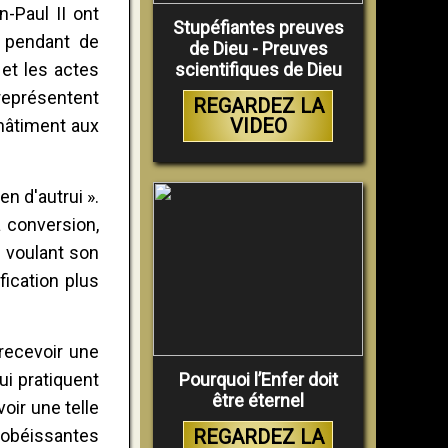
n-Paul II ont
Stupéfiantes preuves
 pendant de
de Dieu - Preuves
 et les actes
scientifiques de Dieu
représentent
REGARDEZ LA
VIDEO
châtiment aux
en d'autrui ».
 conversion,
n voulant son
fication plus
recevoir une
ui pratiquent
Pourquoi l’Enfer doit
être éternel
oir une telle
sobéissantes
REGARDEZ LA