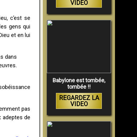
VIDEO
eu, c’est se
 les gens qui
ieu et en lui
as dans
 œuvres.
Babylone est tombée,
tombée !!
désobéissance
REGARDEZ LA
VIDEO
idemment pas
ux adeptes de