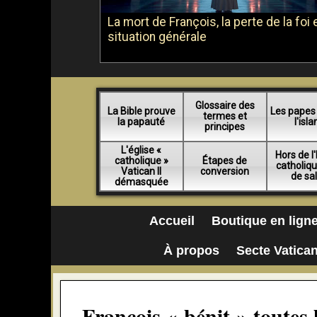
La mort de François, la perte de la foi e
situation générale
Glossaire des
La Bible prouve
Les papes
termes et
la papauté
l'isl
principes
L'église «
Hors de l'
catholique »
Étapes de
catholiq
Vatican II
conversion
de sa
démasquée
Accueil
Boutique en lign
À propos
Secte Vatican
François « bénit » toutes l