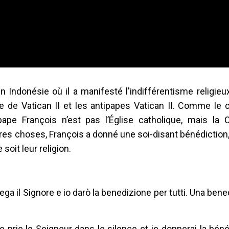
Indonésie où il a manifesté l'indifférentisme religieu
sie de Vatican II et les antipapes Vatican II. Comme le
pape François n’est pas l’Église catholique, mais la C
res choses, François a donné une soi-disant bénédiction, 
soit leur religion.
rega il Signore e io darò la benedizione per tutti. Una ben
prie le Seigneur dans le silence et je donnerai la béné