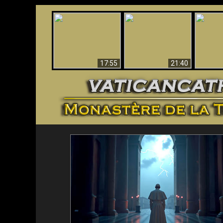
Ceci explique la
Stupéfia
confusion et la crise
L'Antéchrist Identifié !
de Die
post-Vatican II
scientif
17:55
21:40
<