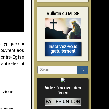
Bulletin du MTSF
x typique qui
Inscrivez-vous
 couvrent nos
gratuitement
ontre-Église
qui selon lui
🔍
Aidez à sauver des
edizione
âmes
FAITES UN DON
diction