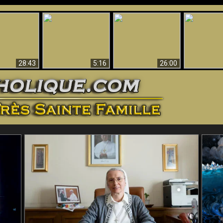
ntes preuves
Pourquoi l’Enfer doit
Babylone est
u - Preuves
Création et 
être éternel
tombée, tombée !!
iques de Dieu
28:43
5:16
26:00