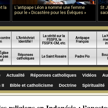
t la
L'antipape Léon a nommé une femme
St 
pour le « Dicastère pour les Évêques »
sac
La vérité sur la
La 
 contre
L'Antéchrist
Antipape
FSSPX, la
me
am
Identifié !
François
FSSPX-CM, etc.
in
Église
Réponses
Bou
ue pas
Le Saint Rosaire
Padre Pio
catholiques
lut
e
Actualité
Réponses catholiques
Vidéos
Au
 II
Bible et catholicisme
Doctrine
Spiritualité
es religions en Indonésie : l’aposta