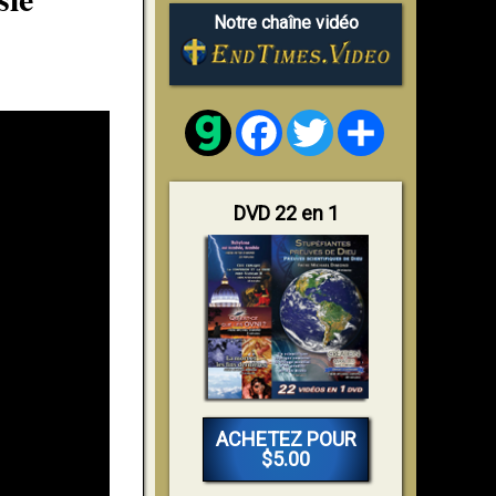
Notre chaîne vidéo
Facebook
Twitter
Share
DVD 22 en 1
ACHETEZ POUR
$5.00