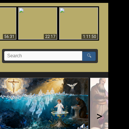
Le Temple de Dieu
dans les Prophéties
Le monde arrive-t-il à
miracles
(2 Thess. 2:4) n'est
sa fin ?
pas juif
56:31
22:17
1:11:50
🔍
>