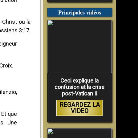
Principales vidéos
-Christ ou la
ossiens 3:17.
eigneur
Croix.
Ceci explique la
confusion et la crise
ilenzio,
post-Vatican II
REGARDEZ LA
VIDEO
. Et que
us. Une