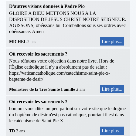
D'autres visions données à Padre Pio
GLOIRE A DIEU METTONS NOUS A LA
DISPOSITION DE JESUS CHRIST NOTRE SEIGNEUR.
AGISSONS, obéissons lui. Combattons sous ses ordres avec
obéissance. Amen
Lire plus...
MICHEL
2 ans
Où recevoir les sacrements ?
Nous réfutons votre objection dans notre livre, Hors de
l'Église catholique il n'y a absolument pas de salut :
https://vaticancatholique.com/catechisme-saint-pie-x-
bapteme-de-desir/
Lire plus...
Monastère de la Très Sainte Famille
2 ans
Où recevoir les sacrements ?
bonjour vous dites un peu partout sur votre site que le dogme
du baptême de désir n'est pas catholique, pourtant il est dans
le catéchisme de Saint Pie X
Lire plus...
TD
2 ans