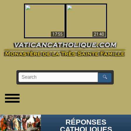
Ceci explique la
confusion et la crise
L'Antéchrist Identifié !
post-Vatican II
17:55
21:40
🔍
RÉPONSES
CATHOLIQUES