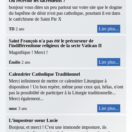
Où recevoir les sacrements ?
bonjour vous dites un peu partout sur votre site que le dogme
du baptême de désir n'est pas catholique, pourtant il est dans
le catéchisme de Saint Pie X
Lire plus...
TD
2 ans
Saint François n'a pas été le précurseur de
l'indifférentisme religieux de la secte Vatican II
Magnifique ! Merci !
Lire plus...
Émilie
2 ans
Calendrier Catholique Traditionnel
Merci infiniment de mettre ce calendrier Liturgique à
disposition ! Un bon repère, même pour ceux qui, hélas, n'ont
pas la possibilité de participer à la Liturgie traditionnelle...
Merci également...
Lire plus...
smsc
3 ans
L’imposteur soeur Lucie
Bonjour, et merci ! C'est une immonde imposture, ils