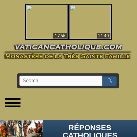
Ceci explique la
confusion et la crise
L'Antéchrist Identifié !
post-Vatican II
17:55
21:40
🔍
RÉPONSES
CATHOLIQUES