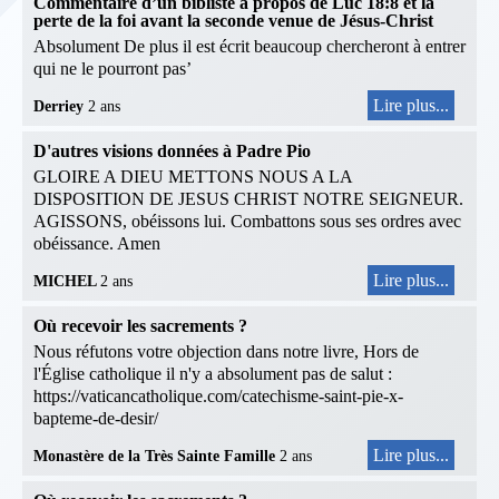
Commentaire d’un bibliste à propos de Luc 18:8 et la
perte de la foi avant la seconde venue de Jésus-Christ
Absolument De plus il est écrit beaucoup chercheront à entrer
qui ne le pourront pas’
Lire plus...
Derriey
2 ans
D'autres visions données à Padre Pio
GLOIRE A DIEU METTONS NOUS A LA
DISPOSITION DE JESUS CHRIST NOTRE SEIGNEUR.
AGISSONS, obéissons lui. Combattons sous ses ordres avec
obéissance. Amen
Lire plus...
MICHEL
2 ans
Où recevoir les sacrements ?
Nous réfutons votre objection dans notre livre, Hors de
l'Église catholique il n'y a absolument pas de salut :
https://vaticancatholique.com/catechisme-saint-pie-x-
bapteme-de-desir/
Lire plus...
Monastère de la Très Sainte Famille
2 ans