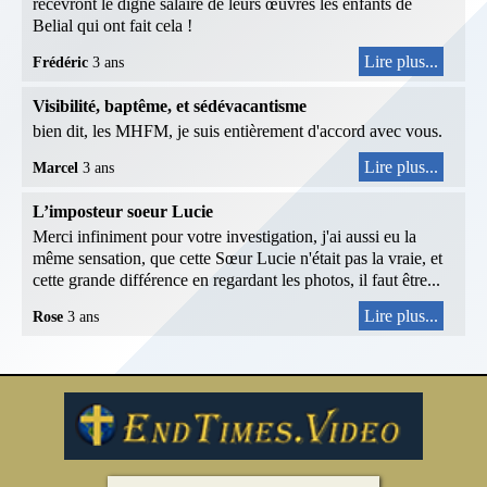
recevront le digne salaire de leurs œuvres les enfants de
Belial qui ont fait cela !
Lire plus...
Frédéric
3 ans
Visibilité, baptême, et sédévacantisme
bien dit, les MHFM, je suis entièrement d'accord avec vous.
Lire plus...
Marcel
3 ans
L’imposteur soeur Lucie
Merci infiniment pour votre investigation, j'ai aussi eu la
même sensation, que cette Sœur Lucie n'était pas la vraie, et
cette grande différence en regardant les photos, il faut être...
Lire plus...
Rose
3 ans