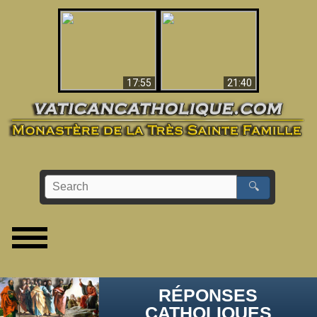
Ceci explique la
confusion et la crise
L'Antéchrist Identifié !
post-Vatican II
17:55
21:40
🔍
RÉPONSES
CATHOLIQUES