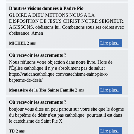
D'autres visions données à Padre Pio
GLOIRE A DIEU METTONS NOUS A LA
DISPOSITION DE JESUS CHRIST NOTRE SEIGNEUR.
AGISSONS, obéissons lui. Combattons sous ses ordres avec
obéissance. Amen
Lire plus...
MICHEL
2 ans
Où recevoir les sacrements ?
Nous réfutons votre objection dans notre livre, Hors de
l'Église catholique il n'y a absolument pas de salut :
https://vaticancatholique.com/catechisme-saint-pie-x-
bapteme-de-desir/
Lire plus...
Monastère de la Très Sainte Famille
2 ans
Où recevoir les sacrements ?
bonjour vous dites un peu partout sur votre site que le dogme
du baptême de désir n'est pas catholique, pourtant il est dans
le catéchisme de Saint Pie X
Lire plus...
TD
2 ans