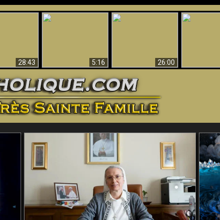
ntes preuves
Pourquoi l’Enfer doit
Babylone est
u - Preuves
Création et 
être éternel
tombée, tombée !!
iques de Dieu
28:43
5:16
26:00