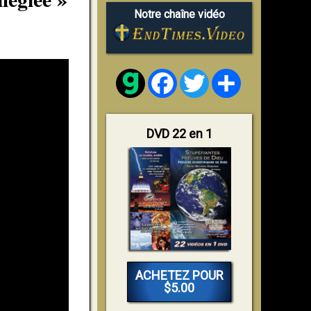
Notre chaîne vidéo
Facebook
Twitter
Share
DVD 22 en 1
ACHETEZ POUR
$5.00