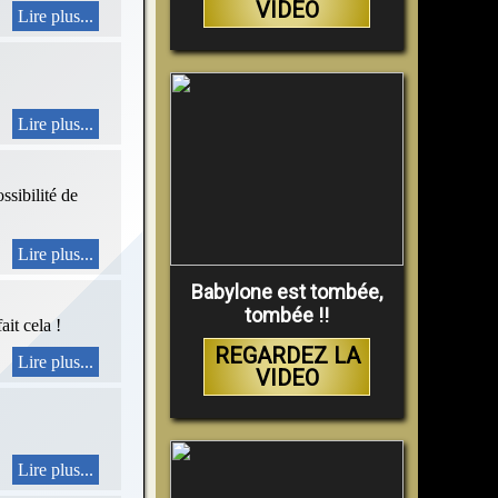
VIDEO
Lire plus...
Lire plus...
ssibilité de
Lire plus...
Babylone est tombée,
tombée !!
ait cela !
REGARDEZ LA
Lire plus...
VIDEO
Lire plus...