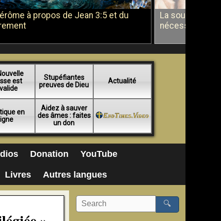
Jérôme à propos de Jean 3:5 et du
La soumission a
rement
nécessité du b
Nouvelle
Stupéfiantes
sse est
Actualité
preuves de Dieu
valide
Aidez à sauver
tique en
des âmes : faites
ligne
un don
dios
Donation
YouTube
Livres
Autres langues
🔍
légiée »