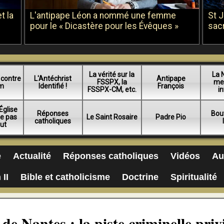
t la
L'antipape Léon a nommé une femme
St 
pour le « Dicastère pour les Évêques »
sac
La vérité sur la
La 
 contre
L'Antéchrist
Antipape
FSSPX, la
me
am
Identifié !
François
FSSPX-CM, etc.
in
Église
Réponses
Bou
ue pas
Le Saint Rosaire
Padre Pio
catholiques
lut
e
Actualité
Réponses catholiques
Vidéos
Au
 II
Bible et catholicisme
Doctrine
Spiritualité
de Nantes : la piste criminelle privi