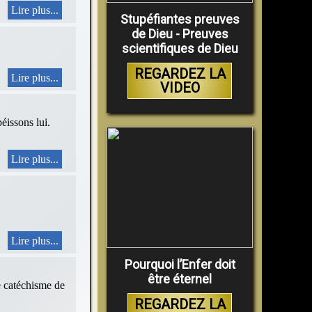
Lire plus...
Stupéfiantes preuves
de Dieu - Preuves
scientifiques de Dieu
REGARDEZ LA
Lire plus...
VIDEO
sons lui.
Lire plus...
Lire plus...
Pourquoi l’Enfer doit
être éternel
le catéchisme de
REGARDEZ LA