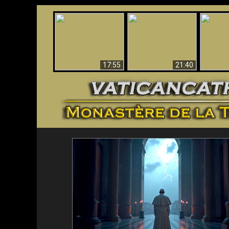
Ceci explique la
Stupéfia
confusion et la crise
L'Antéchrist Identifié !
de Die
post-Vatican II
scientif
17:55
21:40
<