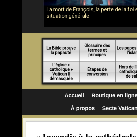
La mort de François, la perte de la foi e
situation générale
Glossaire des
La Bible prouve
Les papes
termes et
la papauté
l'isl
principes
L'église «
Hors de l'
catholique »
Étapes de
catholiq
Vatican II
conversion
de sa
démasquée
Accueil
Boutique en lign
À propos
Secte Vatican
« Incendie à la cathédrale 