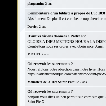
plaquemine
2 ans
Commentaire d’un bibliste à propos de Luc 18:8 et
Absolument De plus il est écrit beaucoup chercheront
Derriey
2 ans
D'autres visions données à Padre Pio
GLOIRE A DIEU METTONS NOUS A LA DISPOS
Combattons sous ses ordres avec obéissance. Amen
MICHEL
2 ans
Où recevoir les sacrements ?
Nous réfutons votre objection dans notre livre, Hors d
https://vaticancatholique.com/catechisme-saint-pie-x
Monastère de la Très Sainte Famille
2 ans
Où recevoir les sacrements ?
bonjour vous dites un peu partout sur votre site que 
Saint Pie X