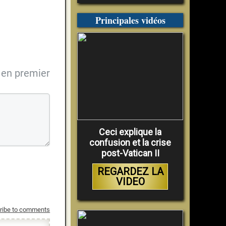
Principales vidéos
en premier
Ceci explique la
confusion et la crise
post-Vatican II
REGARDEZ LA
VIDEO
ribe to comments