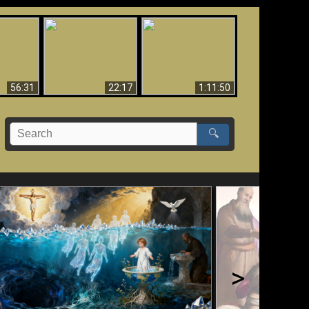
Le Temple de Dieu
dans les Prophéties
Le monde arrive-t-il à
miracles
(2 Thess. 2:4) n'est
sa fin ?
pas juif
56:31
22:17
1:11:50
🔍
>