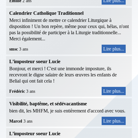
Lire plus...
Émilie
2 ans
Calendrier Catholique Traditionnel
Merci infiniment de mettre ce calendrier Liturgique à
disposition ! Un bon repère, même pour ceux qui, hélas, n'ont
pas la possibilité de participer à la Liturgie traditionnelle...
Merci également...
Lire plus...
smsc
3 ans
L’imposteur soeur Lucie
Bonjour, et merci ! C'est une immonde imposture, ils
recevront le digne salaire de leurs œuvres les enfants de
Belial qui ont fait cela !
Lire plus...
Frédéric
3 ans
Visibilité, baptême, et sédévacantisme
bien dit, les MHFM, je suis entièrement d'accord avec vous.
Lire plus...
Marcel
3 ans
L’imposteur soeur Lucie