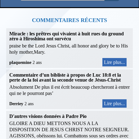
COMMENTAIRES RÉCENTS
Miracle : les prêtres qui vivaient à huit rues du ground
zéro à Hiroshima ont survécu
praise be the Lord Jesus Christ, all honor and glory be to His
holy mother,Mary.
Lire plus...
plaquemine
2 ans
Commentaire d’un bibliste à propos de Luc 18:8 et la
perte de la foi avant la seconde venue de Jésus-Christ
Absolument De plus il est écrit beaucoup chercheront à entrer
qui ne le pourront pas’
Lire plus...
Derriey
2 ans
D'autres visions données à Padre Pio
GLOIRE A DIEU METTONS NOUS A LA
DISPOSITION DE JESUS CHRIST NOTRE SEIGNEUR.
AGISSONS, obéissons lui. Combattons sous ses ordres avec