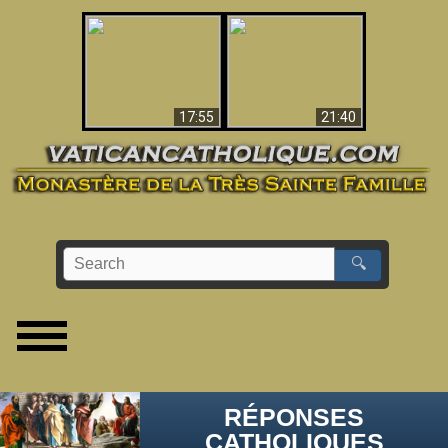
Ceci explique la
confusion et la crise
L'Antéchrist Identifié !
post-Vatican II
17:55
21:40
🔍
RÉPONSES
CATHOLIQUES