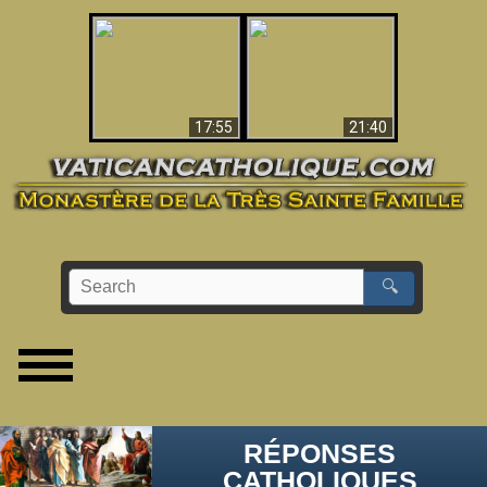
Ceci explique la
confusion et la crise
L'Antéchrist Identifié !
post-Vatican II
17:55
21:40
🔍
RÉPONSES
CATHOLIQUES