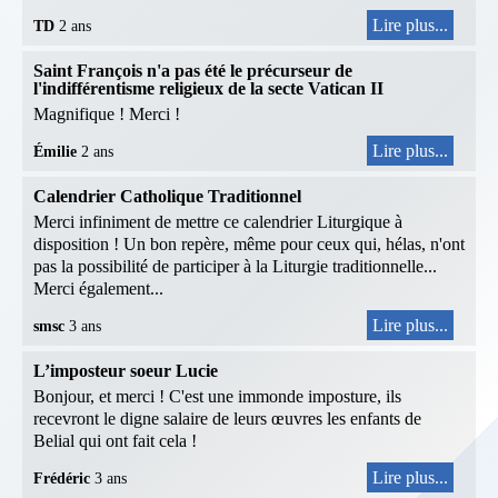
Lire plus...
TD
2 ans
Saint François n'a pas été le précurseur de
l'indifférentisme religieux de la secte Vatican II
Magnifique ! Merci !
Lire plus...
Émilie
2 ans
Calendrier Catholique Traditionnel
Merci infiniment de mettre ce calendrier Liturgique à
disposition ! Un bon repère, même pour ceux qui, hélas, n'ont
pas la possibilité de participer à la Liturgie traditionnelle...
Merci également...
Lire plus...
smsc
3 ans
L’imposteur soeur Lucie
Bonjour, et merci ! C'est une immonde imposture, ils
recevront le digne salaire de leurs œuvres les enfants de
Belial qui ont fait cela !
Lire plus...
Frédéric
3 ans