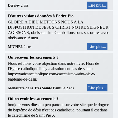
Lire plus...
Derriey
2 ans
D'autres visions données à Padre Pio
GLOIRE A DIEU METTONS NOUS A LA
DISPOSITION DE JESUS CHRIST NOTRE SEIGNEUR.
AGISSONS, obéissons lui. Combattons sous ses ordres avec
obéissance. Amen
Lire plus...
MICHEL
2 ans
Où recevoir les sacrements ?
Nous réfutons votre objection dans notre livre, Hors de
l'Église catholique il n'y a absolument pas de salut :
https://vaticancatholique.com/catechisme-saint-pie-x-
bapteme-de-desir/
Lire plus...
Monastère de la Très Sainte Famille
2 ans
Où recevoir les sacrements ?
bonjour vous dites un peu partout sur votre site que le dogme
du baptême de désir n'est pas catholique, pourtant il est dans
le catéchisme de Saint Pie X