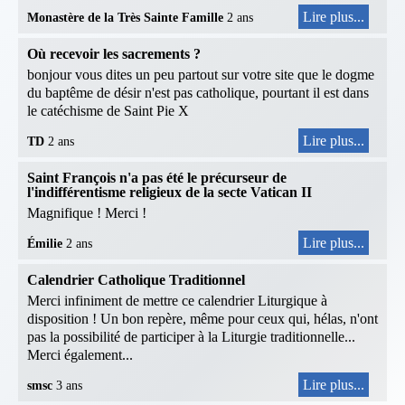
Lire plus...
Monastère de la Très Sainte Famille
2 ans
Où recevoir les sacrements ?
bonjour vous dites un peu partout sur votre site que le dogme
du baptême de désir n'est pas catholique, pourtant il est dans
le catéchisme de Saint Pie X
Lire plus...
TD
2 ans
Saint François n'a pas été le précurseur de
l'indifférentisme religieux de la secte Vatican II
Magnifique ! Merci !
Lire plus...
Émilie
2 ans
Calendrier Catholique Traditionnel
Merci infiniment de mettre ce calendrier Liturgique à
disposition ! Un bon repère, même pour ceux qui, hélas, n'ont
pas la possibilité de participer à la Liturgie traditionnelle...
Merci également...
Lire plus...
smsc
3 ans