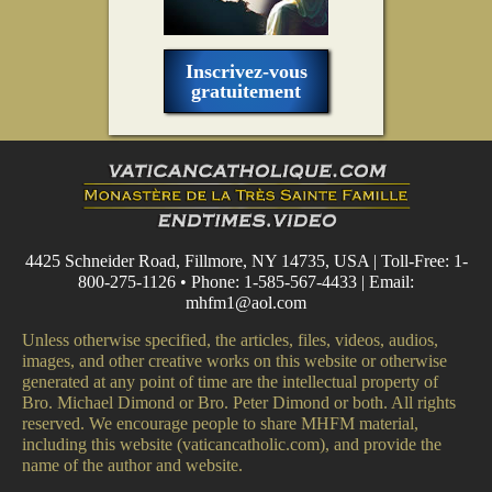
Inscrivez-vous
gratuitement
4425 Schneider Road, Fillmore, NY 14735, USA | Toll-Free: 1-
800-275-1126 • Phone: 1-585-567-4433 | Email:
mhfm1@aol.com
Unless otherwise specified, the articles, files, videos, audios,
images, and other creative works on this website or otherwise
generated at any point of time are the intellectual property of
Bro. Michael Dimond or Bro. Peter Dimond or both. All rights
reserved. We encourage people to share MHFM material,
including this website (vaticancatholic.com), and provide the
name of the author and website.