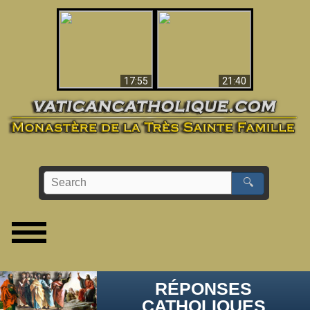
Ceci explique la
confusion et la crise
L'Antéchrist Identifié !
post-Vatican II
17:55
21:40
🔍
RÉPONSES
CATHOLIQUES