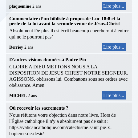
Lire plus...
plaquemine
2 ans
Commentaire d’un bibliste à propos de Luc 18:8 et la
perte de la foi avant la seconde venue de Jésus-Christ
Absolument De plus il est écrit beaucoup chercheront à entrer
qui ne le pourront pas’
Lire plus...
Derriey
2 ans
D'autres visions données à Padre Pio
GLOIRE A DIEU METTONS NOUS A LA
DISPOSITION DE JESUS CHRIST NOTRE SEIGNEUR.
AGISSONS, obéissons lui. Combattons sous ses ordres avec
obéissance. Amen
Lire plus...
MICHEL
2 ans
Où recevoir les sacrements ?
Nous réfutons votre objection dans notre livre, Hors de
l'Église catholique il n'y a absolument pas de salut :
https://vaticancatholique.com/catechisme-saint-pie-x-
bapteme-de-desir/