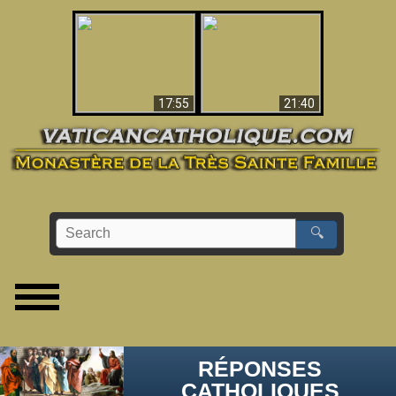
Ceci explique la
confusion et la crise
L'Antéchrist Identifié !
post-Vatican II
17:55
21:40
🔍
RÉPONSES
CATHOLIQUES