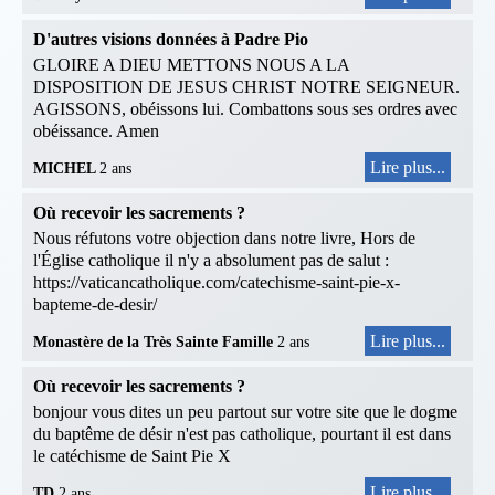
D'autres visions données à Padre Pio
GLOIRE A DIEU METTONS NOUS A LA
DISPOSITION DE JESUS CHRIST NOTRE SEIGNEUR.
AGISSONS, obéissons lui. Combattons sous ses ordres avec
obéissance. Amen
Lire plus...
MICHEL
2 ans
Où recevoir les sacrements ?
Nous réfutons votre objection dans notre livre, Hors de
l'Église catholique il n'y a absolument pas de salut :
https://vaticancatholique.com/catechisme-saint-pie-x-
bapteme-de-desir/
Lire plus...
Monastère de la Très Sainte Famille
2 ans
Où recevoir les sacrements ?
bonjour vous dites un peu partout sur votre site que le dogme
du baptême de désir n'est pas catholique, pourtant il est dans
le catéchisme de Saint Pie X
Lire plus...
TD
2 ans