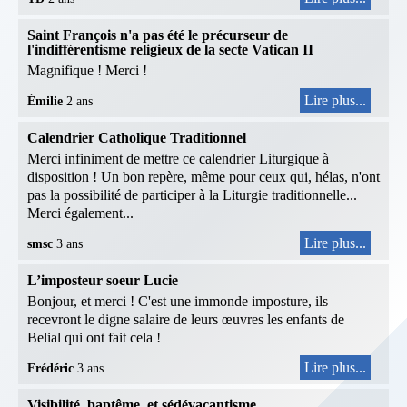
Saint François n'a pas été le précurseur de
l'indifférentisme religieux de la secte Vatican II
Magnifique ! Merci !
Lire plus...
Émilie
2 ans
Calendrier Catholique Traditionnel
Merci infiniment de mettre ce calendrier Liturgique à
disposition ! Un bon repère, même pour ceux qui, hélas, n'ont
pas la possibilité de participer à la Liturgie traditionnelle...
Merci également...
Lire plus...
smsc
3 ans
L’imposteur soeur Lucie
Bonjour, et merci ! C'est une immonde imposture, ils
recevront le digne salaire de leurs œuvres les enfants de
Belial qui ont fait cela !
Lire plus...
Frédéric
3 ans
Visibilité, baptême, et sédévacantisme