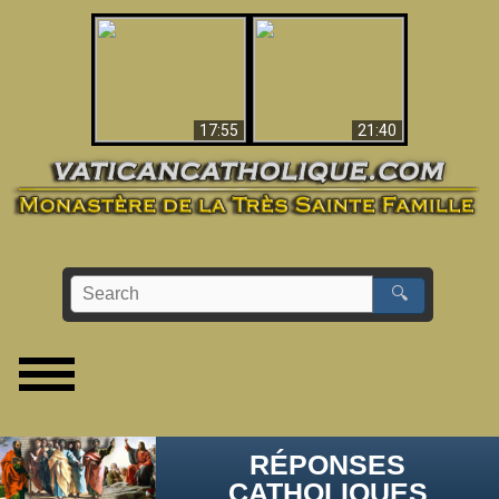
Ceci explique la
confusion et la crise
L'Antéchrist Identifié !
post-Vatican II
17:55
21:40
🔍
RÉPONSES
CATHOLIQUES