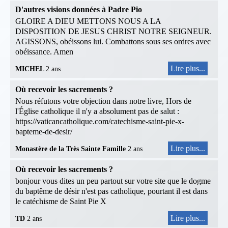
D'autres visions données à Padre Pio
GLOIRE A DIEU METTONS NOUS A LA
DISPOSITION DE JESUS CHRIST NOTRE SEIGNEUR.
AGISSONS, obéissons lui. Combattons sous ses ordres avec
obéissance. Amen
Lire plus...
MICHEL
2 ans
Où recevoir les sacrements ?
Nous réfutons votre objection dans notre livre, Hors de
l'Église catholique il n'y a absolument pas de salut :
https://vaticancatholique.com/catechisme-saint-pie-x-
bapteme-de-desir/
Lire plus...
Monastère de la Très Sainte Famille
2 ans
Où recevoir les sacrements ?
bonjour vous dites un peu partout sur votre site que le dogme
du baptême de désir n'est pas catholique, pourtant il est dans
le catéchisme de Saint Pie X
Lire plus...
TD
2 ans