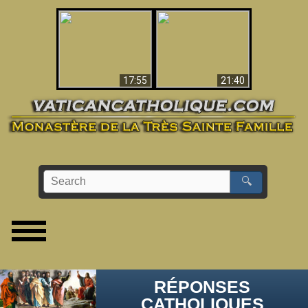
Ceci explique la
confusion et la crise
L'Antéchrist Identifié !
post-Vatican II
17:55
21:40
🔍
RÉPONSES
CATHOLIQUES