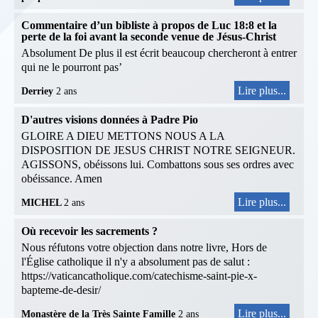
Commentaire d’un bibliste à propos de Luc 18:8 et la
perte de la foi avant la seconde venue de Jésus-Christ
Absolument De plus il est écrit beaucoup chercheront à entrer
qui ne le pourront pas’
Lire plus...
Derriey
2 ans
D'autres visions données à Padre Pio
GLOIRE A DIEU METTONS NOUS A LA
DISPOSITION DE JESUS CHRIST NOTRE SEIGNEUR.
AGISSONS, obéissons lui. Combattons sous ses ordres avec
obéissance. Amen
Lire plus...
MICHEL
2 ans
Où recevoir les sacrements ?
Nous réfutons votre objection dans notre livre, Hors de
l'Église catholique il n'y a absolument pas de salut :
https://vaticancatholique.com/catechisme-saint-pie-x-
bapteme-de-desir/
Lire plus...
Monastère de la Très Sainte Famille
2 ans