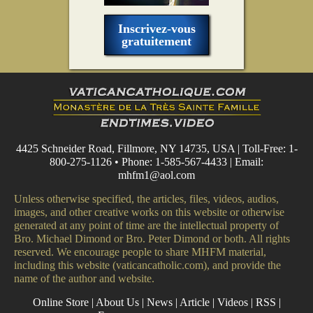
Inscrivez-vous
gratuitement
4425 Schneider Road, Fillmore, NY 14735, USA | Toll-Free: 1-
800-275-1126 • Phone: 1-585-567-4433 | Email:
mhfm1@aol.com
Unless otherwise specified, the articles, files, videos, audios,
images, and other creative works on this website or otherwise
generated at any point of time are the intellectual property of
Bro. Michael Dimond or Bro. Peter Dimond or both. All rights
reserved. We encourage people to share MHFM material,
including this website (vaticancatholic.com), and provide the
name of the author and website.
Online Store
|
About Us
|
News
|
Article
|
Videos
|
RSS
|