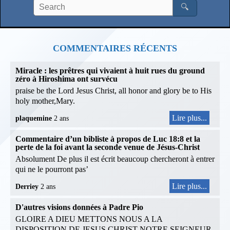
🔍
COMMENTAIRES RÉCENTS
Miracle : les prêtres qui vivaient à huit rues du ground
zéro à Hiroshima ont survécu
praise be the Lord Jesus Christ, all honor and glory be to His
holy mother,Mary.
Lire plus...
plaquemine
2 ans
Commentaire d’un bibliste à propos de Luc 18:8 et la
perte de la foi avant la seconde venue de Jésus-Christ
Absolument De plus il est écrit beaucoup chercheront à entrer
qui ne le pourront pas’
Lire plus...
Derriey
2 ans
D'autres visions données à Padre Pio
GLOIRE A DIEU METTONS NOUS A LA
DISPOSITION DE JESUS CHRIST NOTRE SEIGNEUR.