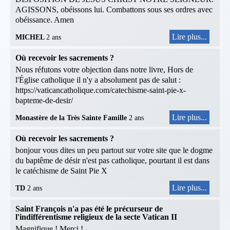
AGISSONS, obéissons lui. Combattons sous ses ordres avec
obéissance. Amen
Lire plus...
MICHEL
2 ans
Où recevoir les sacrements ?
Nous réfutons votre objection dans notre livre, Hors de
l'Église catholique il n'y a absolument pas de salut :
https://vaticancatholique.com/catechisme-saint-pie-x-
bapteme-de-desir/
Lire plus...
Monastère de la Très Sainte Famille
2 ans
Où recevoir les sacrements ?
bonjour vous dites un peu partout sur votre site que le dogme
du baptême de désir n'est pas catholique, pourtant il est dans
le catéchisme de Saint Pie X
Lire plus...
TD
2 ans
Saint François n'a pas été le précurseur de
l'indifférentisme religieux de la secte Vatican II
Magnifique ! Merci !