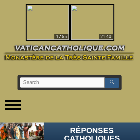
Ceci explique la
confusion et la crise
L'Antéchrist Identifié !
post-Vatican II
17:55
21:40
🔍
RÉPONSES
CATHOLIQUES