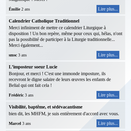
Lire plus...
Émilie
2 ans
Calendrier Catholique Traditionnel
Merci infiniment de mettre ce calendrier Liturgique à
disposition ! Un bon repère, même pour ceux qui, hélas, n'ont
pas la possibilité de participer à la Liturgie traditionnelle...
Merci également...
Lire plus...
smsc
3 ans
L’imposteur soeur Lucie
Bonjour, et merci ! C'est une immonde imposture, ils
recevront le digne salaire de leurs œuvres les enfants de
Belial qui ont fait cela !
Lire plus...
Frédéric
3 ans
Visibilité, baptême, et sédévacantisme
bien dit, les MHFM, je suis entièrement d'accord avec vous.
Lire plus...
Marcel
3 ans