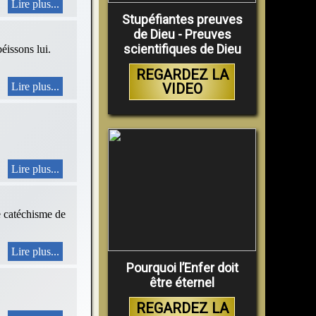
Lire plus...
Stupéfiantes preuves
de Dieu - Preuves
scientifiques de Dieu
sons lui.
REGARDEZ LA
VIDEO
Lire plus...
Lire plus...
le catéchisme de
Lire plus...
Pourquoi l’Enfer doit
être éternel
REGARDEZ LA