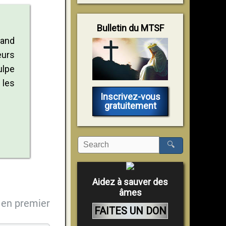
Bulletin du MTSF
rand
eurs
ulpe
 les
Inscrivez-vous
gratuitement
🔍
Aidez à sauver des
âmes
en premier
FAITES UN DON