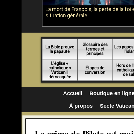
La mort de François, la perte de la foi e
situation générale
Glossaire des
La Bible prouve
Les papes
termes et
la papauté
l'isl
principes
L'église «
Hors de l'
catholique »
Étapes de
catholiq
Vatican II
conversion
de sa
démasquée
Accueil
Boutique en lign
À propos
Secte Vatican
Le crime de Pilate est moi