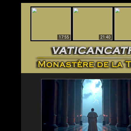
Ceci explique la
Stupéfia
confusion et la crise
L'Antéchrist Identifié !
de Die
post-Vatican II
scientif
17:55
21:40
<