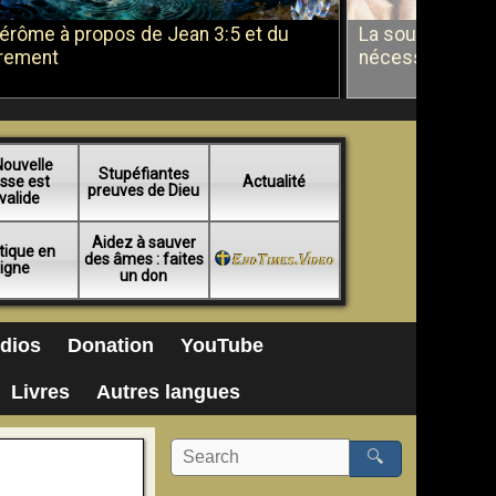
Jérôme à propos de Jean 3:5 et du
La soumission a
rement
nécessité du b
Nouvelle
Stupéfiantes
sse est
Actualité
preuves de Dieu
valide
Aidez à sauver
tique en
des âmes : faites
ligne
un don
dios
Donation
YouTube
Livres
Autres langues
🔍