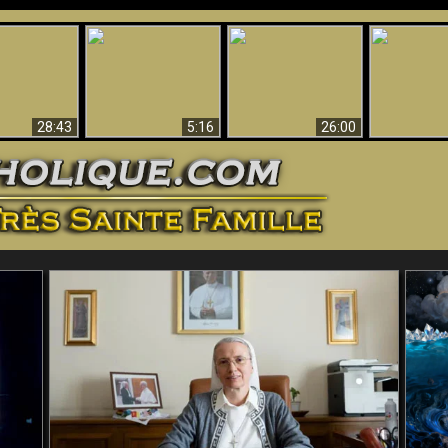
ntes preuves
Pourquoi l’Enfer doit
Babylone est
u - Preuves
Création et 
être éternel
tombée, tombée !!
iques de Dieu
28:43
5:16
26:00