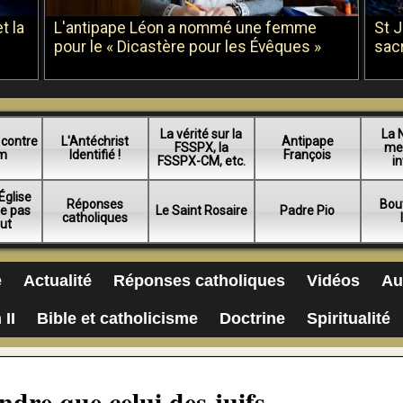
t la
L'antipape Léon a nommé une femme
St 
pour le « Dicastère pour les Évêques »
sac
La vérité sur la
La 
 contre
L'Antéchrist
Antipape
FSSPX, la
me
am
Identifié !
François
FSSPX-CM, etc.
in
Église
Réponses
Bou
ue pas
Le Saint Rosaire
Padre Pio
catholiques
lut
e
Actualité
Réponses catholiques
Vidéos
Au
 II
Bible et catholicisme
Doctrine
Spiritualité
ndre que celui des juifs