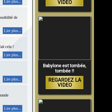
VIDEO
Lire plus...
ssibilité de
Lire plus...
ait cela !
Lire plus...
Babylone est tombée,
tombée !!
REGARDEZ LA
Lire plus...
VIDEO
grande
Lire plus...