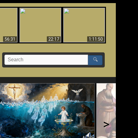
Le Temple de Dieu
dans les Prophéties
Le monde arrive-t-il à
miracles
(2 Thess. 2:4) n'est
sa fin ?
pas juif
56:31
22:17
1:11:50
🔍
>