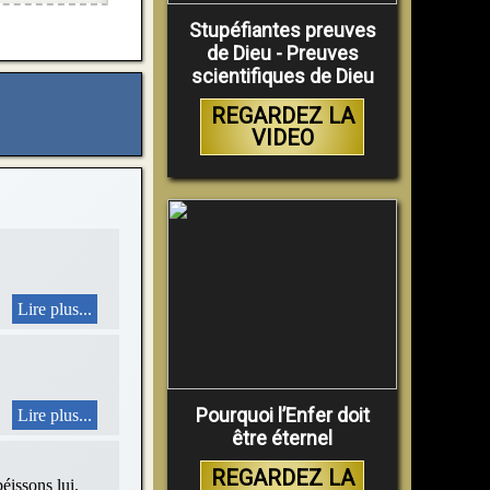
Stupéfiantes preuves
de Dieu - Preuves
scientifiques de Dieu
REGARDEZ LA
VIDEO
Lire plus...
Pourquoi l’Enfer doit
Lire plus...
être éternel
REGARDEZ LA
sons lui.