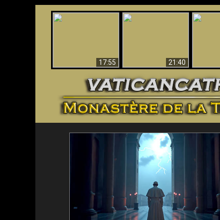
Ceci explique la
Stupéfia
confusion et la crise
L'Antéchrist Identifié !
de Die
post-Vatican II
scientif
17:55
21:40
<