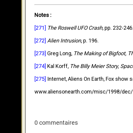
Notes :
[271]
The Roswell UFO Crash
, pp. 232-246.
[272]
Alien Intrusion
, p. 196.
[273]
Greg Long,
The Making of Bigfoot, Th
[274]
Kal Korff,
The Billy Meier Story, Spac
[275]
Internet, Aliens On Earth, Fox show 
www.aliensonearth.com/misc/1998/dec/
0 commentaires