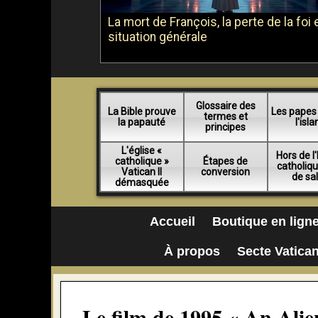
La mort de François, la perte de la foi e
situation générale
Glossaire des
La Bible prouve
Les papes
termes et
la papauté
l'isl
principes
L'église «
Hors de l'
catholique »
Étapes de
catholiq
Vatican II
conversion
de sa
démasquée
Accueil
Boutique en lign
À propos
Secte Vatican
Le film de 1995 « An Alie