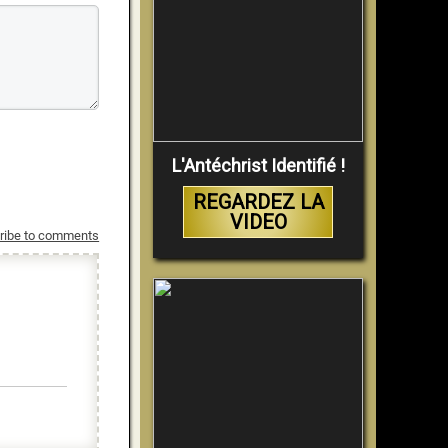
L'Antéchrist Identifié !
REGARDEZ LA
VIDEO
ribe to comments