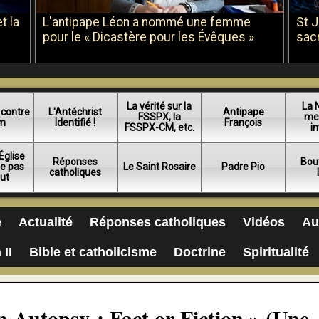
t la
L'antipape Léon a nommé une femme
St 
pour le « Dicastère pour les Évêques »
sac
La vérité sur la
La 
 contre
L'Antéchrist
Antipape
FSSPX, la
me
am
Identifié !
François
FSSPX-CM, etc.
in
Église
Réponses
Bou
ue pas
Le Saint Rosaire
Padre Pio
catholiques
lut
e
Actualité
Réponses catholiques
Vidéos
Au
 II
Bible et catholicisme
Doctrine
Spiritualité
n Autopsy : Fact or Fiction » (Une