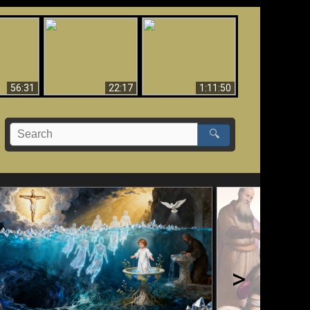
Le Temple de Dieu
dans les Prophéties
Le monde arrive-t-il à
miracles
(2 Thess. 2:4) n'est
sa fin ?
pas juif
56:31
22:17
1:11:50
🔍
>