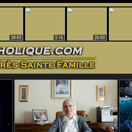
ntes preuves
Pourquoi l’Enfer doit
Babylone est
u - Preuves
Création et 
être éternel
tombée, tombée !!
iques de Dieu
28:43
5:16
26:00