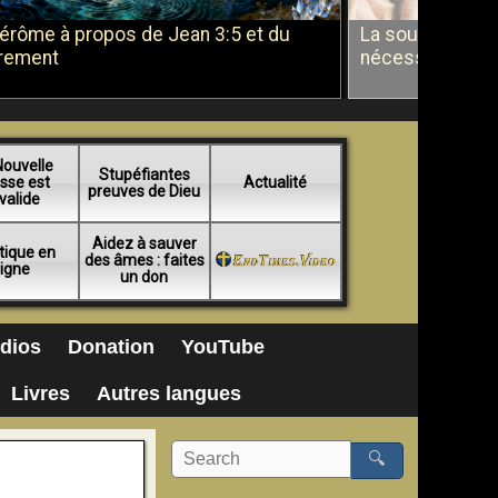
Jérôme à propos de Jean 3:5 et du
La soumission a
rement
nécessité du b
Nouvelle
Stupéfiantes
sse est
Actualité
preuves de Dieu
valide
Aidez à sauver
tique en
des âmes : faites
ligne
un don
dios
Donation
YouTube
Livres
Autres langues
🔍