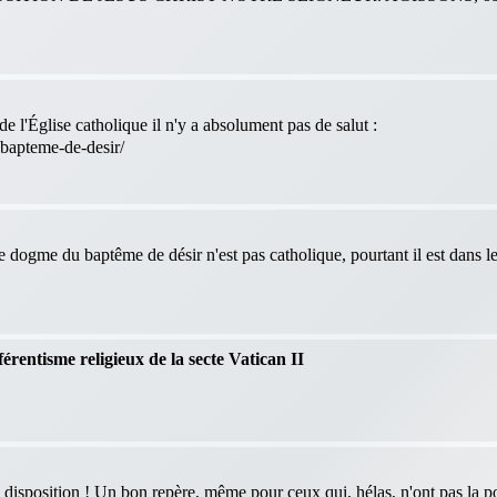
e l'Église catholique il n'y a absolument pas de salut :
-bapteme-de-desir/
le dogme du baptême de désir n'est pas catholique, pourtant il est dans 
férentisme religieux de la secte Vatican II
 disposition ! Un bon repère, même pour ceux qui, hélas, n'ont pas la po