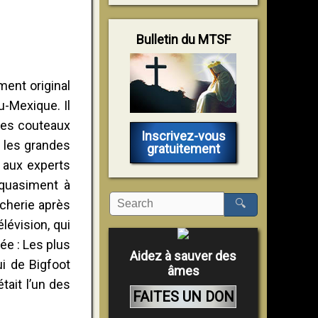
Bulletin du MTSF
ment original
u-Mexique. Il
 des couteaux
Inscrivez-vous
ur les grandes
gratuitement
 aux experts
 quasiment à
🔍
rcherie après
lévision, qui
ée : Les plus
Aidez à sauver des
i de Bigfoot
âmes
tait l’un des
FAITES UN DON