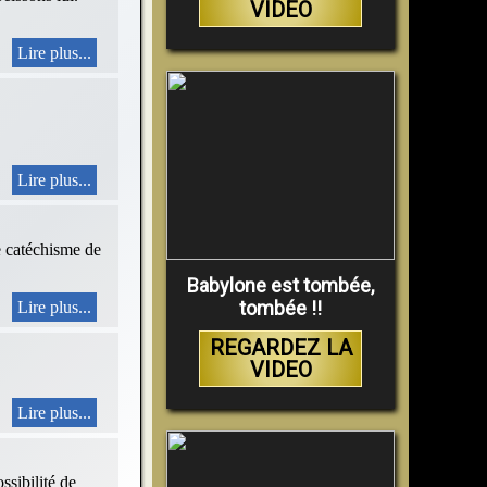
VIDEO
Lire plus...
Lire plus...
le catéchisme de
Babylone est tombée,
tombée !!
Lire plus...
REGARDEZ LA
VIDEO
Lire plus...
ssibilité de