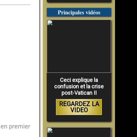
Principales vidéos
Ceci explique la
confusion et la crise
post-Vatican II
REGARDEZ LA
VIDEO
en premier