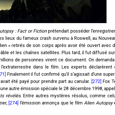
utopsy : Fact or Fiction
prétendait posséder l’enregistre
 les lieux du fameux crash survenu à Roswell, au Nouvea
lien » retirés de son corps après avoir été ouvert avec
câble et les chaînes satellites. Plus tard, il fut diffusé s
x millions de personnes virent ce document. On demanda
l’extraterrestre dans le film. Les experts déclarèrent
71]
Finalement il fut confirmé qu’il s’agissait d’une supe
 avait été payé pour prendre part au canular.
[272]
Fox Té
e une autre émission spéciale le 28 décembre 1998, appel
ts révélés
. Entre autres mystères résolus, comme celu
eier,
[274]
l’émission annonça que le film
Alien Autopsy
é