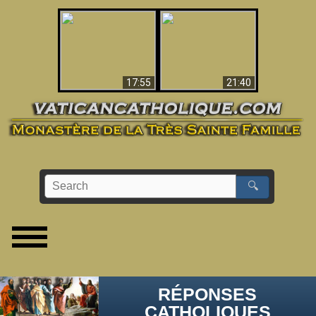
Ceci explique la
confusion et la crise
L'Antéchrist Identifié !
post-Vatican II
17:55
21:40
🔍
RÉPONSES
CATHOLIQUES