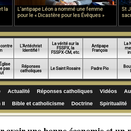
t la
L'antipape Léon a nommé une femme
St 
pour le « Dicastère pour les Évêques »
sac
La vérité sur la
La 
 contre
L'Antéchrist
Antipape
FSSPX, la
me
am
Identifié !
François
FSSPX-CM, etc.
in
Église
Réponses
Bou
ue pas
Le Saint Rosaire
Padre Pio
catholiques
lut
e
Actualité
Réponses catholiques
Vidéos
Au
 II
Bible et catholicisme
Doctrine
Spiritualité
ir avoir une bonne économie et un 