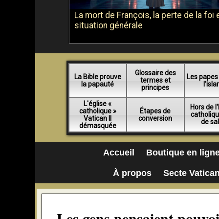
La mort de François, la perte de la foi e
situation générale
Glossaire des
La Bible prouve
Les papes
termes et
la papauté
l'isl
principes
L'église «
Hors de l'
catholique »
Étapes de
catholiq
Vatican II
conversion
de sa
démasquée
Accueil
Boutique en lign
À propos
Secte Vatican
Les gens pensaient pouvo