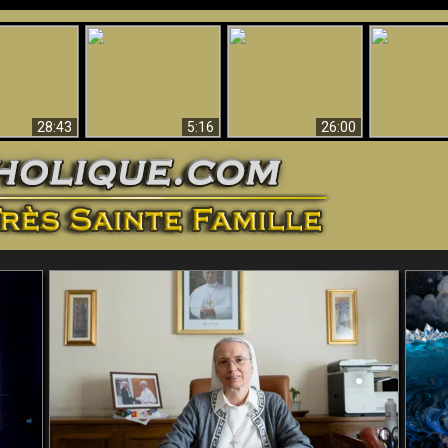
ntes preuves
Pourquoi l’Enfer doit
Babylone est
u - Preuves
Création et 
être éternel
tombée, tombée !!
iques de Dieu
28:43
5:16
26:00