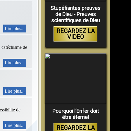
Stupéfiantes preuves
de Dieu - Preuves
scientifiques de Dieu
Lire plus...
REGARDEZ LA
VIDEO
le catéchisme de
Lire plus...
Lire plus...
ssibilité de
Pourquoi l’Enfer doit
être éternel
Lire plus...
REGARDEZ LA