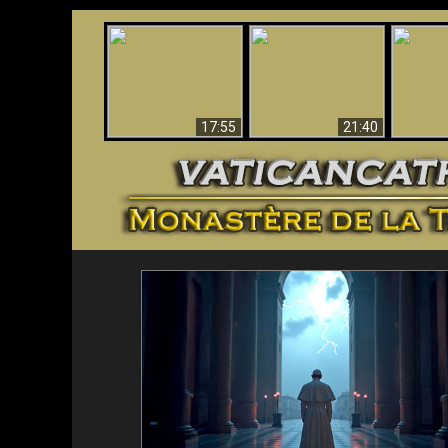
Ceci explique la
Stupéfia
confusion et la crise
L'Antéchrist Identifié !
de Die
post-Vatican II
scientif
17:55
21:40
<