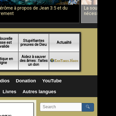
Jérôme à propos de Jean 3:5 et du
La soumission a
rement
nécessité du b
Nouvelle
Stupéfiantes
sse est
Actualité
preuves de Dieu
valide
Aidez à sauver
tique en
des âmes : faites
ligne
un don
dios
Donation
YouTube
Livres
Autres langues
🔍
pays