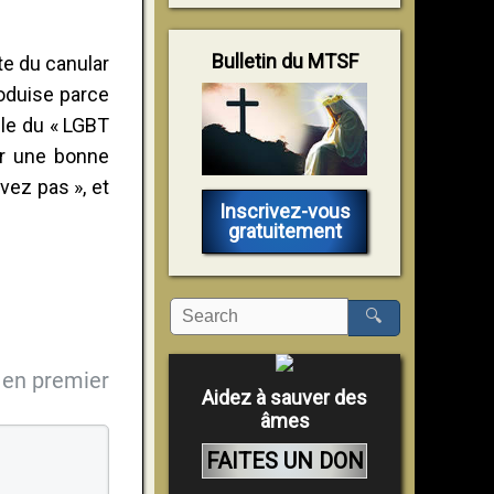
Bulletin du MTSF
te du canular
roduise parce
lle du « LGBT
oir une bonne
vez pas », et
Inscrivez-vous
gratuitement
🔍
en premier
Aidez à sauver des
âmes
FAITES UN DON