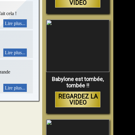
VIDEO
ait cela !
Lire plus...
Lire plus...
grande
Babylone est tombée,
tombée !!
Lire plus...
REGARDEZ LA
VIDEO