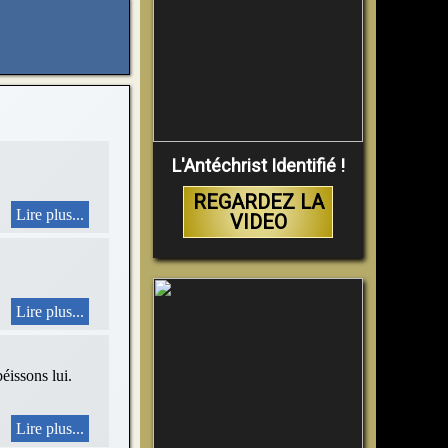
L'Antéchrist Identifié !
REGARDEZ LA
Lire plus...
VIDEO
Lire plus...
sons lui.
Lire plus...