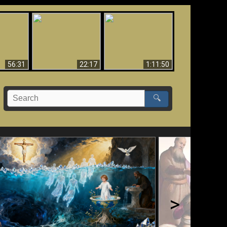
Le Temple de Dieu
dans les Prophéties
Le monde arrive-t-il à
miracles
(2 Thess. 2:4) n'est
sa fin ?
pas juif
56:31
22:17
1:11:50
🔍
>