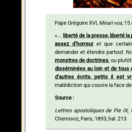
Pape Grégoire XVI,
Mirari vos
, 15
« ...
li
berté de la presse, liberté la
assez d'horreur
et que certain
demander et étendre partout. N
monstres de doctrines
, ou plut
disséminées au loin et de tous 
d'autres écrits, petits il est
malédiction qui couvre la face de 
Source :
Lettres apostoliques de Pie IX, G
Chernoviz, Paris, 1893, hal. 213.