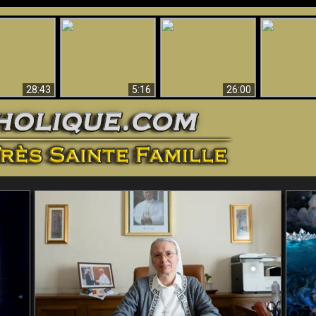
ntes preuves
Pourquoi l’Enfer doit
Babylone est
u - Preuves
Création et 
être éternel
tombée, tombée !!
iques de Dieu
28:43
5:16
26:00