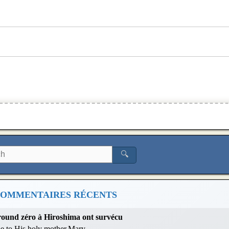
🔍
OMMENTAIRES RÉCENTS
 ground zéro à Hiroshima ont survécu
 be to His holy mother,Mary.