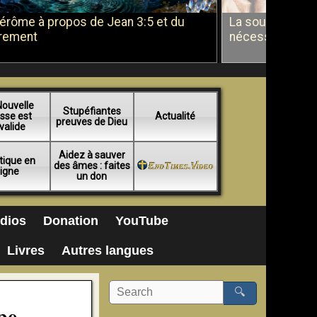
Jérôme à propos de Jean 3:5 et du
La soumission a
rement
nécessité du b
Nouvelle
Stupéfiantes
sse est
Actualité
preuves de Dieu
valide
Aidez à sauver
tique en
des âmes : faites
ligne
un don
dios
Donation
YouTube
Livres
Autres langues
🔍
pe