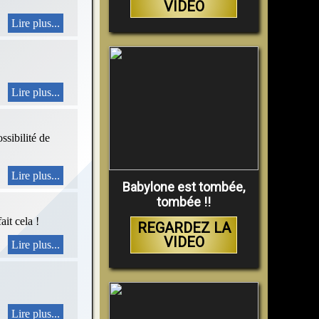
VIDEO
Lire plus...
Lire plus...
ssibilité de
Lire plus...
Babylone est tombée,
tombée !!
ait cela !
REGARDEZ LA
VIDEO
Lire plus...
Lire plus...