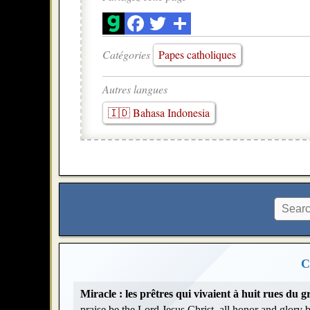
Catégories
Papes catholiques
Autres langues
🇮🇩 Bahasa Indonesia
C
Miracle : les prêtres qui vivaient à huit rues du
praise be the Lord Jesus Christ, all honor and glory