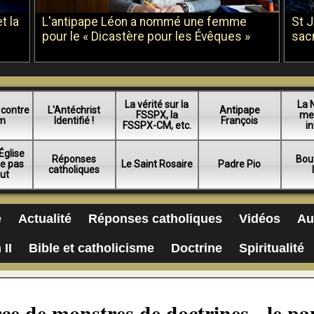
t la
L'antipape Léon a nommé une femme
St 
pour le « Dicastère pour les Évêques »
sac
La vérité sur la
La 
 contre
L'Antéchrist
Antipape
FSSPX, la
me
am
Identifié !
François
FSSPX-CM, etc.
in
Église
Réponses
Bou
ue pas
Le Saint Rosaire
Padre Pio
catholiques
lut
e
Actualité
Réponses catholiques
Vidéos
Au
 II
Bible et catholicisme
Doctrine
Spiritualité
rce de monstres de doctrines - le pa