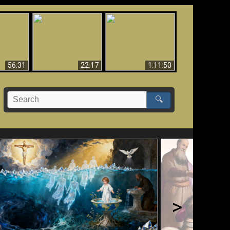
Le Temple de Dieu
dans les Prophéties
Le monde arrive-t-il à
miracles
(2 Thess. 2:4) n'est
sa fin ?
pas juif
56:31
22:17
1:11:50
🔍
>