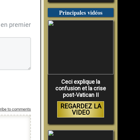
Principales vidéos
en premier
Ceci explique la
confusion et la crise
post-Vatican II
REGARDEZ LA
ribe to comments
VIDEO