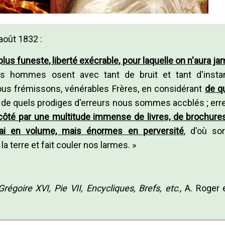
 août 1832 :
 plus funeste, liberté exécrable, pour laquelle on n'aura ja
s hommes osent avec tant de bruit et tant d'insta
ous frémissons, vénérables Frères, en considérant
de q
ôt de quels prodiges d'erreurs nous sommes accblés ; err
côté par une multitude immense de livres, de brochures
 vrai en volume, mais énormes en perversité
, d'où sor
la terre et fait couler nos larmes. »
régoire XVI, Pie VII, Encycliques, Brefs, etc
., A. Roger 