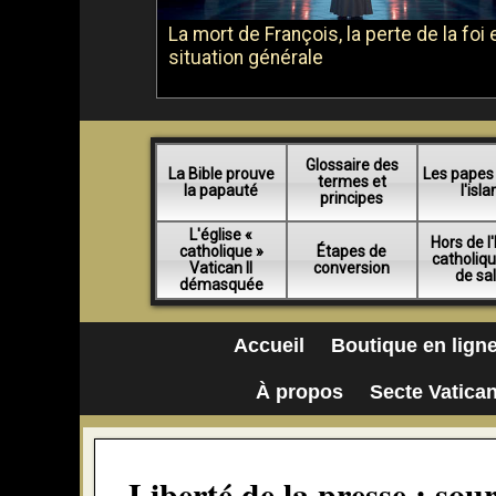
La mort de François, la perte de la foi e
situation générale
Glossaire des
La Bible prouve
Les papes
termes et
la papauté
l'isl
principes
L'église «
Hors de l'
catholique »
Étapes de
catholiq
Vatican II
conversion
de sa
démasquée
Accueil
Boutique en lign
À propos
Secte Vatican
Liberté de la presse : sou