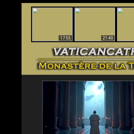
Ceci explique la
Stupéfia
confusion et la crise
L'Antéchrist Identifié !
de Die
post-Vatican II
scientif
17:55
21:40
<