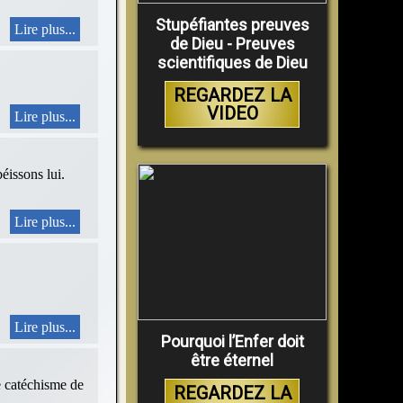
Stupéfiantes preuves
Lire plus...
de Dieu - Preuves
scientifiques de Dieu
REGARDEZ LA
VIDEO
Lire plus...
sons lui.
Lire plus...
Lire plus...
Pourquoi l’Enfer doit
être éternel
le catéchisme de
REGARDEZ LA