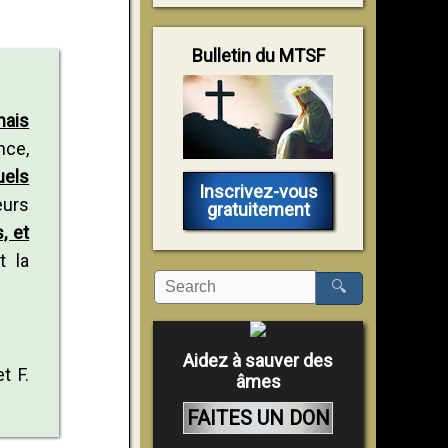
Bulletin du MTSF
mais
nce,
uels
Inscrivez-vous
eurs
gratuitement
, et
t la
🔍
Aidez à sauver des
et F.
âmes
FAITES UN DON