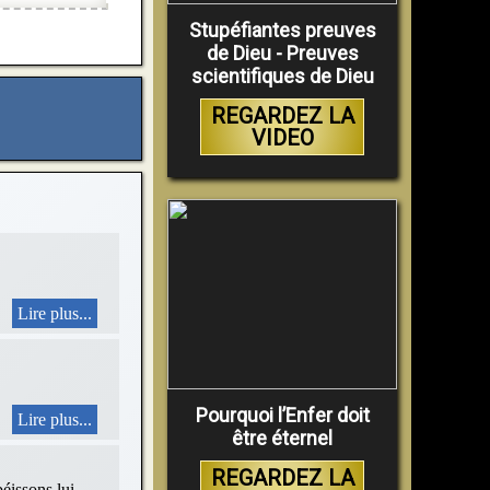
Stupéfiantes preuves
de Dieu - Preuves
scientifiques de Dieu
REGARDEZ LA
VIDEO
Lire plus...
Pourquoi l’Enfer doit
Lire plus...
être éternel
REGARDEZ LA
sons lui.