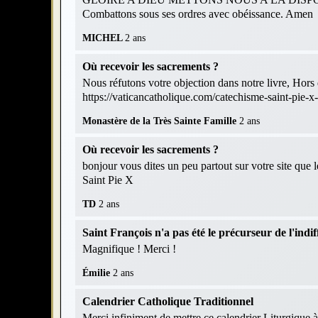
Combattons sous ses ordres avec obéissance. Amen
MICHEL
2 ans
Où recevoir les sacrements ?
Nous réfutons votre objection dans notre livre, Hors d
https://vaticancatholique.com/catechisme-saint-pie-x
Monastère de la Très Sainte Famille
2 ans
Où recevoir les sacrements ?
bonjour vous dites un peu partout sur votre site que 
Saint Pie X
TD
2 ans
Saint François n'a pas été le précurseur de l'indif
Magnifique ! Merci !
Émilie
2 ans
Calendrier Catholique Traditionnel
Merci infiniment de mettre ce calendrier Liturgique à