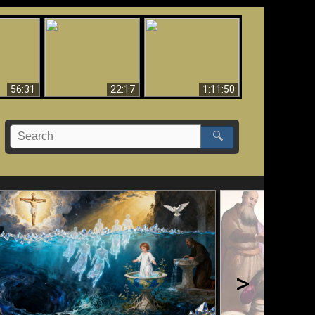
Le Temple de Dieu
dans les Prophéties
Le monde arrive-t-il à
miracles
(2 Thess. 2:4) n'est
sa fin ?
pas juif
56:31
22:17
1:11:50
🔍
>