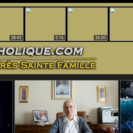
ntes preuves
Pourquoi l’Enfer doit
Babylone est
u - Preuves
Création et 
être éternel
tombée, tombée !!
iques de Dieu
28:43
5:16
26:00