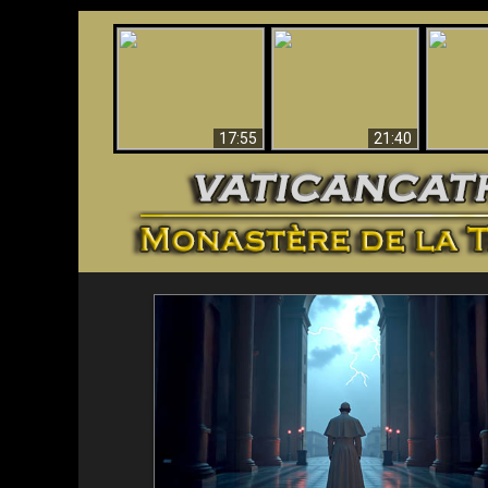
Ceci explique la
Stupéfia
confusion et la crise
L'Antéchrist Identifié !
de Die
post-Vatican II
scientif
17:55
21:40
<