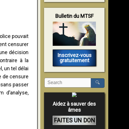
Bulletin du MTSF
police pouvait
ient censurer
 une décision
Inscrivez-vous
gratuitement
ntraire à la
 un tel délai
re de censure
🔍
s sans passer
m d’analyse,
Aidez à sauver des
âmes
FAITES UN DON