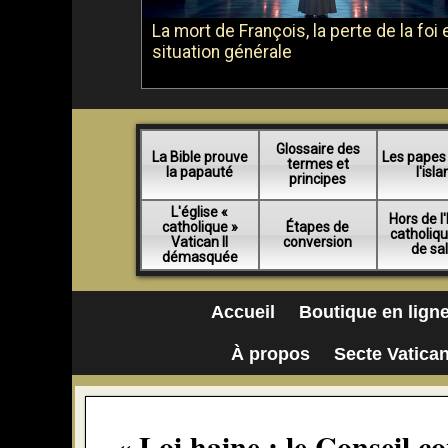
La mort de François, la perte de la foi e
situation générale
Glossaire des
La Bible prouve
Les papes
termes et
la papauté
l'isl
principes
L'église «
Hors de l'
catholique »
Étapes de
catholiq
Vatican II
conversion
de sa
démasquée
Accueil
Boutique en lign
À propos
Secte Vatican
« Loi haine : le Conseil c