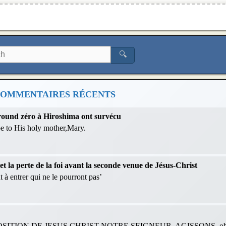
🔍
OMMENTAIRES RÉCENTS
 ground zéro à Hiroshima ont survécu
 be to His holy mother,Mary.
 la perte de la foi avant la seconde venue de Jésus-Christ
 à entrer qui ne le pourront pas’
ITION DE JESUS CHRIST NOTRE SEIGNEUR. AGISSONS, obéis