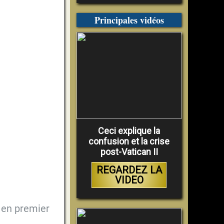
Principales vidéos
Ceci explique la
confusion et la crise
post-Vatican II
REGARDEZ LA
VIDEO
en premier