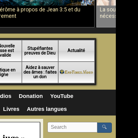
Jérôme à propos de Jean 3:5 et du
La soumission a
rement
nécessité du b
Nouvelle
Stupéfiantes
sse est
Actualité
preuves de Dieu
valide
Aidez à sauver
tique en
des âmes : faites
ligne
un don
dios
Donation
YouTube
Livres
Autres langues
🔍
 juge »