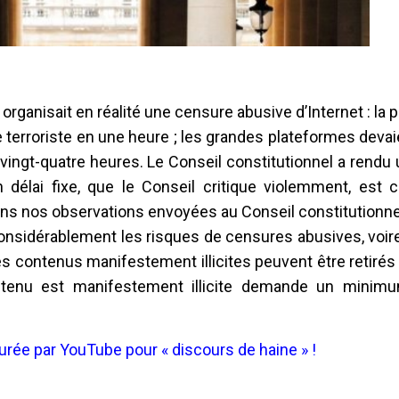
oi organisait en réalité une censure abusive d’Internet : la 
 terroriste en une heure ; les grandes plateformes deva
 vingt-quatre heures. Le Conseil constitutionnel a rendu
délai fixe, que le Conseil critique violemment, est co
s nos observations envoyées au Conseil constitutionnel,
 considérablement les risques de censures abusives, voi
les contenus manifestement illicites peuvent être retiré
ontenu est manifestement illicite demande un minimu
rée par YouTube pour « discours de haine » !