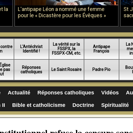
t la
L'antipape Léon a nommé une femme
St 
pour le « Dicastère pour les Évêques »
sac
La vérité sur la
La 
 contre
L'Antéchrist
Antipape
FSSPX, la
me
am
Identifié !
François
FSSPX-CM, etc.
in
Église
Réponses
Bou
ue pas
Le Saint Rosaire
Padre Pio
catholiques
lut
e
Actualité
Réponses catholiques
Vidéos
Au
 II
Bible et catholicisme
Doctrine
Spiritualité
onstitutionnel refuse la censure sans