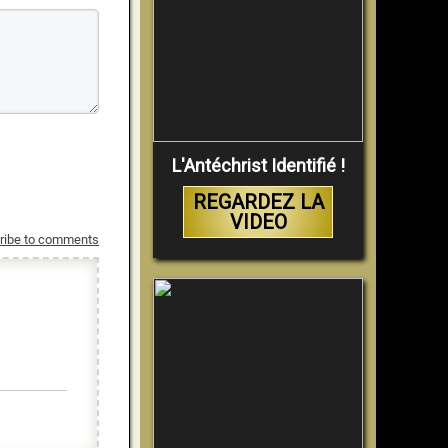
L'Antéchrist Identifié !
REGARDEZ LA
VIDEO
ribe to comments