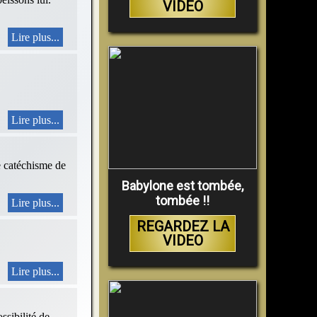
VIDEO
Lire plus...
Lire plus...
le catéchisme de
Babylone est tombée,
tombée !!
Lire plus...
REGARDEZ LA
VIDEO
Lire plus...
ssibilité de