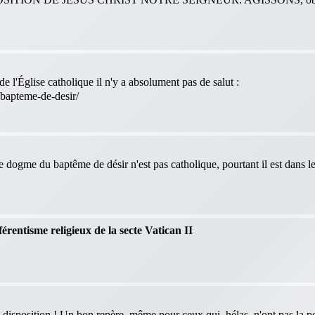
e l'Église catholique il n'y a absolument pas de salut :
-bapteme-de-desir/
le dogme du baptême de désir n'est pas catholique, pourtant il est dans 
férentisme religieux de la secte Vatican II
 disposition ! Un bon repère, même pour ceux qui, hélas, n'ont pas la po