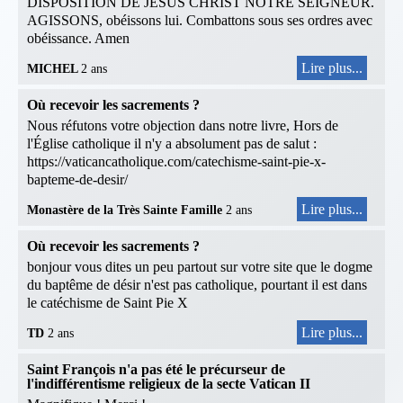
DISPOSITION DE JESUS CHRIST NOTRE SEIGNEUR.
AGISSONS, obéissons lui. Combattons sous ses ordres avec
obéissance. Amen
Lire plus...
MICHEL
2 ans
Où recevoir les sacrements ?
Nous réfutons votre objection dans notre livre, Hors de
l'Église catholique il n'y a absolument pas de salut :
https://vaticancatholique.com/catechisme-saint-pie-x-
bapteme-de-desir/
Lire plus...
Monastère de la Très Sainte Famille
2 ans
Où recevoir les sacrements ?
bonjour vous dites un peu partout sur votre site que le dogme
du baptême de désir n'est pas catholique, pourtant il est dans
le catéchisme de Saint Pie X
Lire plus...
TD
2 ans
Saint François n'a pas été le précurseur de
l'indifférentisme religieux de la secte Vatican II