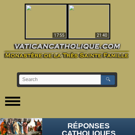
Ceci explique la
confusion et la crise
L'Antéchrist Identifié !
post-Vatican II
17:55
21:40
🔍
RÉPONSES
CATHOLIQUES