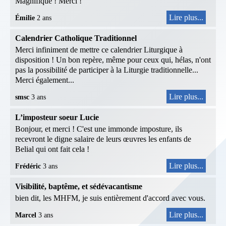
Magnifique ! Merci !
Lire plus...
Émilie
2 ans
Calendrier Catholique Traditionnel
Merci infiniment de mettre ce calendrier Liturgique à
disposition ! Un bon repère, même pour ceux qui, hélas, n'ont
pas la possibilité de participer à la Liturgie traditionnelle...
Merci également...
Lire plus...
smsc
3 ans
L’imposteur soeur Lucie
Bonjour, et merci ! C'est une immonde imposture, ils
recevront le digne salaire de leurs œuvres les enfants de
Belial qui ont fait cela !
Lire plus...
Frédéric
3 ans
Visibilité, baptême, et sédévacantisme
bien dit, les MHFM, je suis entièrement d'accord avec vous.
Lire plus...
Marcel
3 ans