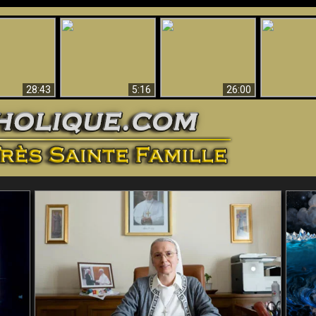
ntes preuves
Pourquoi l’Enfer doit
Babylone est
u - Preuves
Création et 
être éternel
tombée, tombée !!
iques de Dieu
28:43
5:16
26:00