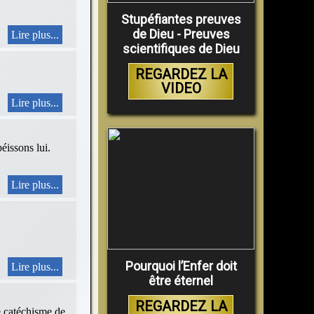
Stupéfiantes preuves
de Dieu - Preuves
Lire plus...
scientifiques de Dieu
REGARDEZ LA
VIDEO
Lire plus...
sons lui.
Lire plus...
Pourquoi l’Enfer doit
Lire plus...
être éternel
REGARDEZ LA
le catéchisme de