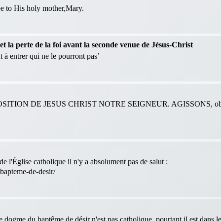
 be to His holy mother,Mary.
 la perte de la foi avant la seconde venue de Jésus-Christ
 à entrer qui ne le pourront pas’
ITION DE JESUS CHRIST NOTRE SEIGNEUR. AGISSONS, obéis
e l'Église catholique il n'y a absolument pas de salut :
-bapteme-de-desir/
le dogme du baptême de désir n'est pas catholique, pourtant il est dans 