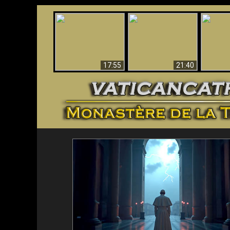
Ceci explique la
Stupéfia
confusion et la crise
L'Antéchrist Identifié !
de Die
post-Vatican II
scientif
17:55
21:40
<