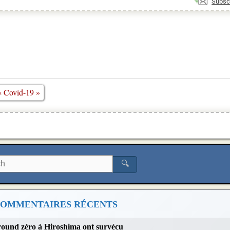
Subsc
« Covid-19 »
🔍
OMMENTAIRES RÉCENTS
 ground zéro à Hiroshima ont survécu