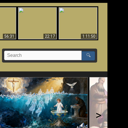
Le Temple de Dieu
dans les Prophéties
Le monde arrive-t-il à
miracles
(2 Thess. 2:4) n'est
sa fin ?
pas juif
56:31
22:17
1:11:50
🔍
>