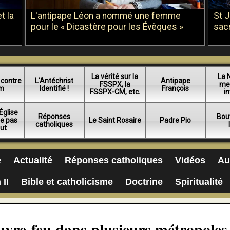
t la
L'antipape Léon a nommé une femme
St 
pour le « Dicastère pour les Évêques »
sac
La vérité sur la
La 
 contre
L'Antéchrist
Antipape
FSSPX, la
me
am
Identifié !
François
FSSPX-CM, etc.
in
Église
Réponses
Bou
ue pas
Le Saint Rosaire
Padre Pio
catholiques
lut
e
Actualité
Réponses catholiques
Vidéos
Au
 II
Bible et catholicisme
Doctrine
Spiritualité
uvre-feu dans plusieurs métropoles