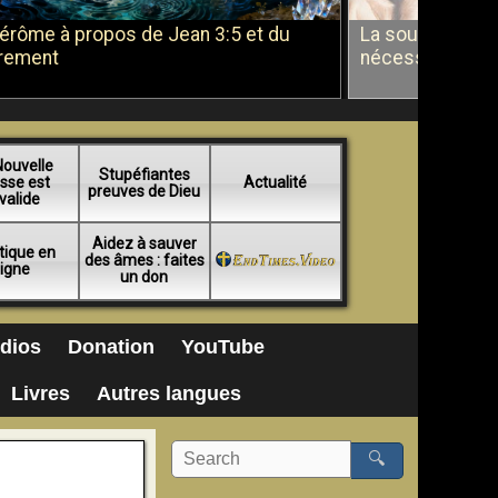
Jérôme à propos de Jean 3:5 et du
La soumission a
rement
nécessité du b
Nouvelle
Stupéfiantes
sse est
Actualité
preuves de Dieu
valide
Aidez à sauver
tique en
des âmes : faites
ligne
un don
dios
Donation
YouTube
Livres
Autres langues
🔍