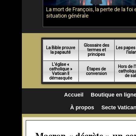
La mort de François, la perte de la foi e
situation générale
Glossaire des
La Bible prouve
Les papes
termes et
la papauté
l'isl
principes
L'église «
Hors de l'
catholique »
Étapes de
catholiq
Vatican II
conversion
de sa
démasquée
Accueil
Boutique en lign
À propos
Secte Vatican
Macron « décrète » un co