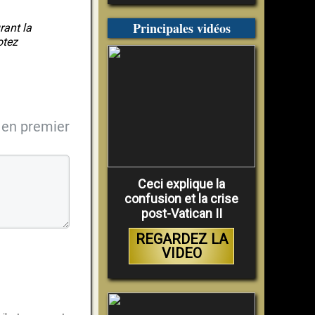
Principales vidéos
rant la
otez
en premier
Ceci explique la
confusion et la crise
post-Vatican II
REGARDEZ LA
VIDEO