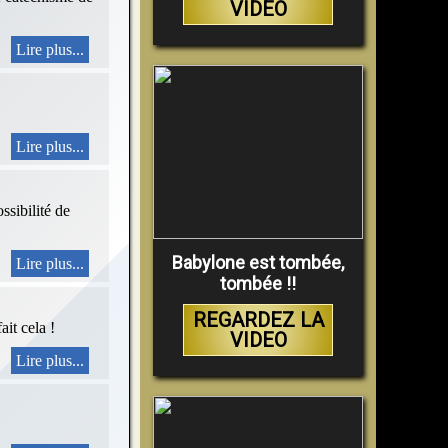
VIDEO
Lire plus...
Lire plus...
ssibilité de
Babylone est tombée,
Lire plus...
tombée !!
REGARDEZ LA
ait cela !
VIDEO
Lire plus...