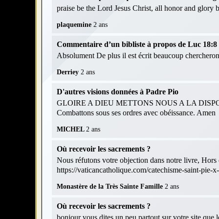
praise be the Lord Jesus Christ, all honor and glory
plaquemine
2 ans
Commentaire d’un bibliste à propos de Luc 18:8 et
Absolument De plus il est écrit beaucoup chercheront
Derriey
2 ans
D'autres visions données à Padre Pio
GLOIRE A DIEU METTONS NOUS A LA DISPOS
Combattons sous ses ordres avec obéissance. Amen
MICHEL
2 ans
Où recevoir les sacrements ?
Nous réfutons votre objection dans notre livre, Hors d
https://vaticancatholique.com/catechisme-saint-pie-x
Monastère de la Très Sainte Famille
2 ans
Où recevoir les sacrements ?
bonjour vous dites un peu partout sur votre site que 