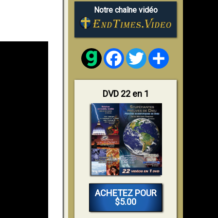
Notre chaîne vidéo
Facebook
Twitter
Share
DVD 22 en 1
ACHETEZ POUR
$5.00