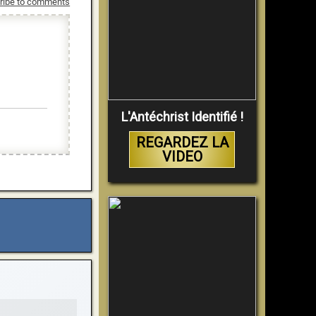
ribe to comments
L'Antéchrist Identifié !
REGARDEZ LA
VIDEO