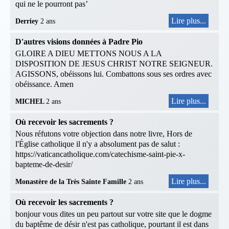
qui ne le pourront pas’
Lire plus...
Derriey
2 ans
D'autres visions données à Padre Pio
GLOIRE A DIEU METTONS NOUS A LA
DISPOSITION DE JESUS CHRIST NOTRE SEIGNEUR.
AGISSONS, obéissons lui. Combattons sous ses ordres avec
obéissance. Amen
Lire plus...
MICHEL
2 ans
Où recevoir les sacrements ?
Nous réfutons votre objection dans notre livre, Hors de
l'Église catholique il n'y a absolument pas de salut :
https://vaticancatholique.com/catechisme-saint-pie-x-
bapteme-de-desir/
Lire plus...
Monastère de la Très Sainte Famille
2 ans
Où recevoir les sacrements ?
bonjour vous dites un peu partout sur votre site que le dogme
du baptême de désir n'est pas catholique, pourtant il est dans