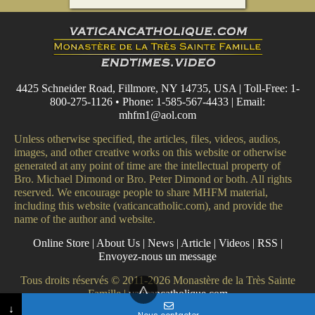
4425 Schneider Road, Fillmore, NY 14735, USA | Toll-Free: 1-
800-275-1126 • Phone: 1-585-567-4433 | Email:
mhfm1@aol.com
Unless otherwise specified, the articles, files, videos, audios,
images, and other creative works on this website or otherwise
generated at any point of time are the intellectual property of
Bro. Michael Dimond or Bro. Peter Dimond or both. All rights
reserved. We encourage people to share MHFM material,
including this website (vaticancatholic.com), and provide the
name of the author and website.
Online Store
|
About Us
|
News
|
Article
|
Videos
|
RSS
|
Envoyez-nous un message
Tous droits réservés © 2011-2026 Monastère de la Très Sainte
^
Famille |
vaticancatholique.com
Adresse e-mail
Écrire votre message
Numéro de téléphone (facultatif)
No country selected
↓