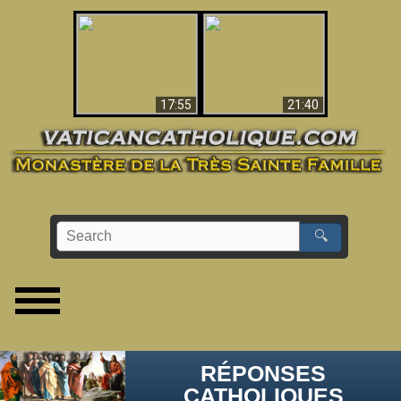
Ceci explique la
confusion et la crise
L'Antéchrist Identifié !
post-Vatican II
17:55
21:40
🔍
RÉPONSES
CATHOLIQUES