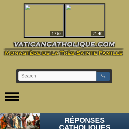
Ceci explique la
confusion et la crise
L'Antéchrist Identifié !
post-Vatican II
17:55
21:40
🔍
RÉPONSES
CATHOLIQUES