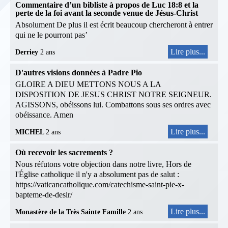
Commentaire d’un bibliste à propos de Luc 18:8 et la
perte de la foi avant la seconde venue de Jésus-Christ
Absolument De plus il est écrit beaucoup chercheront à entrer
qui ne le pourront pas’
Lire plus...
Derriey
2 ans
D'autres visions données à Padre Pio
GLOIRE A DIEU METTONS NOUS A LA
DISPOSITION DE JESUS CHRIST NOTRE SEIGNEUR.
AGISSONS, obéissons lui. Combattons sous ses ordres avec
obéissance. Amen
Lire plus...
MICHEL
2 ans
Où recevoir les sacrements ?
Nous réfutons votre objection dans notre livre, Hors de
l'Église catholique il n'y a absolument pas de salut :
https://vaticancatholique.com/catechisme-saint-pie-x-
bapteme-de-desir/
Lire plus...
Monastère de la Très Sainte Famille
2 ans