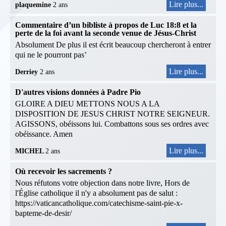
Lire plus...
plaquemine
2 ans
Commentaire d’un bibliste à propos de Luc 18:8 et la
perte de la foi avant la seconde venue de Jésus-Christ
Absolument De plus il est écrit beaucoup chercheront à entrer
qui ne le pourront pas’
Lire plus...
Derriey
2 ans
D'autres visions données à Padre Pio
GLOIRE A DIEU METTONS NOUS A LA
DISPOSITION DE JESUS CHRIST NOTRE SEIGNEUR.
AGISSONS, obéissons lui. Combattons sous ses ordres avec
obéissance. Amen
Lire plus...
MICHEL
2 ans
Où recevoir les sacrements ?
Nous réfutons votre objection dans notre livre, Hors de
l'Église catholique il n'y a absolument pas de salut :
https://vaticancatholique.com/catechisme-saint-pie-x-
bapteme-de-desir/