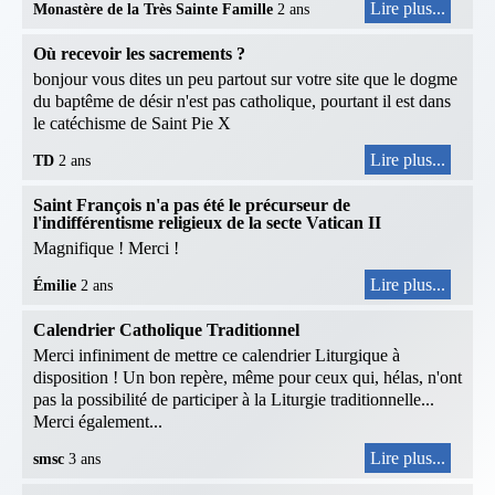
Lire plus...
Monastère de la Très Sainte Famille
2 ans
Où recevoir les sacrements ?
bonjour vous dites un peu partout sur votre site que le dogme
du baptême de désir n'est pas catholique, pourtant il est dans
le catéchisme de Saint Pie X
Lire plus...
TD
2 ans
Saint François n'a pas été le précurseur de
l'indifférentisme religieux de la secte Vatican II
Magnifique ! Merci !
Lire plus...
Émilie
2 ans
Calendrier Catholique Traditionnel
Merci infiniment de mettre ce calendrier Liturgique à
disposition ! Un bon repère, même pour ceux qui, hélas, n'ont
pas la possibilité de participer à la Liturgie traditionnelle...
Merci également...
Lire plus...
smsc
3 ans