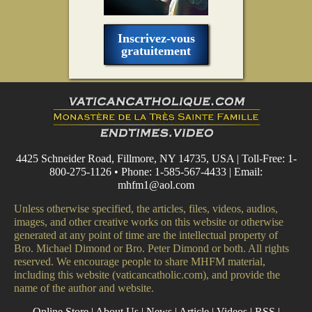
Inscrivez-vous
gratuitement
4425 Schneider Road, Fillmore, NY 14735, USA | Toll-Free: 1-
800-275-1126 • Phone: 1-585-567-4433 | Email:
mhfm1@aol.com
Unless otherwise specified, the articles, files, videos, audios,
images, and other creative works on this website or otherwise
generated at any point of time are the intellectual property of
Bro. Michael Dimond or Bro. Peter Dimond or both. All rights
reserved. We encourage people to share MHFM material,
including this website (vaticancatholic.com), and provide the
name of the author and website.
Online Store
|
About Us
|
News
|
Article
|
Videos
|
RSS
|