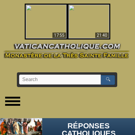
Ceci explique la
confusion et la crise
L'Antéchrist Identifié !
post-Vatican II
17:55
21:40
🔍
RÉPONSES
CATHOLIQUES