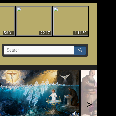
Le Temple de Dieu
dans les Prophéties
Le monde arrive-t-il à
miracles
(2 Thess. 2:4) n'est
sa fin ?
pas juif
56:31
22:17
1:11:50
🔍
>