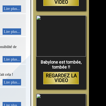
VIDEO
Lire plus...
Lire plus...
ssibilité de
Lire plus...
Babylone est tombée,
tombée !!
ait cela !
REGARDEZ LA
VIDEO
Lire plus...
Lire plus...