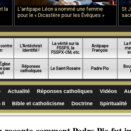
t la
L'antipape Léon a nommé une femme
St 
pour le « Dicastère pour les Évêques »
sac
La vérité sur la
La 
 contre
L'Antéchrist
Antipape
FSSPX, la
me
am
Identifié !
François
FSSPX-CM, etc.
in
Église
Réponses
Bou
ue pas
Le Saint Rosaire
Padre Pio
catholiques
lut
e
Actualité
Réponses catholiques
Vidéos
Au
 II
Bible et catholicisme
Doctrine
Spiritualité
 raconta comment Padre Pio fut i