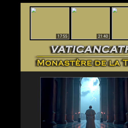
Ceci explique la
Stupéfia
confusion et la crise
L'Antéchrist Identifié !
de Die
post-Vatican II
scientif
17:55
21:40
<