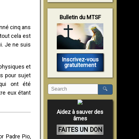
Bulletin du MTSF
onné cinq ans
 tout cela est
i. Je ne suis
Inscrivez-vous
gratuitement
physiques et
as pour sujet
qui ont été
🔍
tre eux étant
Aidez à sauver des
âmes
FAITES UN DON
or Padre Pio,