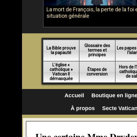
La mort de François, la perte de la foi e
situation générale
Glossaire des
La Bible prouve
Les papes
termes et
la papauté
l'isl
principes
L'église «
Hors de l'
catholique »
Étapes de
catholiq
Vatican II
conversion
de sa
démasquée
Accueil
Boutique en lign
À propos
Secte Vatican
Une certaine Mme Dryden