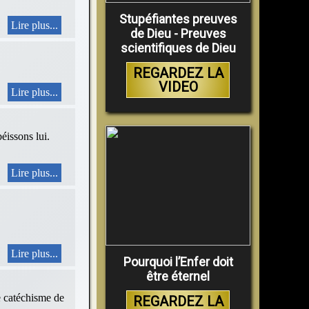
Stupéfiantes preuves
Lire plus...
de Dieu - Preuves
scientifiques de Dieu
REGARDEZ LA
VIDEO
Lire plus...
sons lui.
Lire plus...
Lire plus...
Pourquoi l’Enfer doit
être éternel
le catéchisme de
REGARDEZ LA