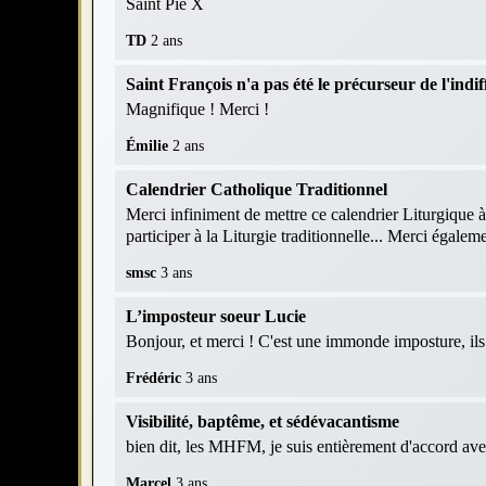
Saint Pie X
TD
2 ans
Saint François n'a pas été le précurseur de l'indif
Magnifique ! Merci !
Émilie
2 ans
Calendrier Catholique Traditionnel
Merci infiniment de mettre ce calendrier Liturgique à
participer à la Liturgie traditionnelle... Merci égaleme
smsc
3 ans
L’imposteur soeur Lucie
Bonjour, et merci ! C'est une immonde imposture, ils r
Frédéric
3 ans
Visibilité, baptême, et sédévacantisme
bien dit, les MHFM, je suis entièrement d'accord av
Marcel
3 ans