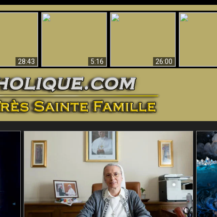
ntes preuves
Pourquoi l’Enfer doit
Babylone est
u - Preuves
Création et 
être éternel
tombée, tombée !!
iques de Dieu
28:43
5:16
26:00