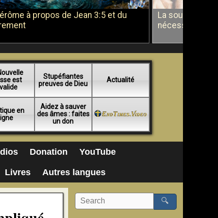
Jérôme à propos de Jean 3:5 et du
La soumission a
rement
nécessité du b
Nouvelle
Stupéfiantes
sse est
Actualité
preuves de Dieu
valide
Aidez à sauver
tique en
des âmes : faites
ligne
un don
dios
Donation
YouTube
Livres
Autres langues
🔍
mpliqué