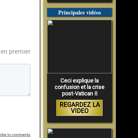
Principales vidéos
en premier
Ceci explique la
confusion et la crise
post-Vatican II
REGARDEZ LA
VIDEO
ribe to comments