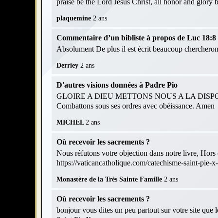
praise be the Lord Jesus Christ, all honor and glory
plaquemine
2 ans
Commentaire d’un bibliste à propos de Luc 18:8 et
Absolument De plus il est écrit beaucoup chercheront
Derriey
2 ans
D'autres visions données à Padre Pio
GLOIRE A DIEU METTONS NOUS A LA DISPOS
Combattons sous ses ordres avec obéissance. Amen
MICHEL
2 ans
Où recevoir les sacrements ?
Nous réfutons votre objection dans notre livre, Hors d
https://vaticancatholique.com/catechisme-saint-pie-x
Monastère de la Très Sainte Famille
2 ans
Où recevoir les sacrements ?
bonjour vous dites un peu partout sur votre site que 