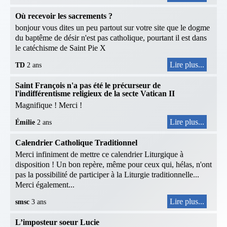
Où recevoir les sacrements ?
bonjour vous dites un peu partout sur votre site que le dogme
du baptême de désir n'est pas catholique, pourtant il est dans
le catéchisme de Saint Pie X
Lire plus...
TD
2 ans
Saint François n'a pas été le précurseur de
l'indifférentisme religieux de la secte Vatican II
Magnifique ! Merci !
Lire plus...
Émilie
2 ans
Calendrier Catholique Traditionnel
Merci infiniment de mettre ce calendrier Liturgique à
disposition ! Un bon repère, même pour ceux qui, hélas, n'ont
pas la possibilité de participer à la Liturgie traditionnelle...
Merci également...
Lire plus...
smsc
3 ans
L’imposteur soeur Lucie