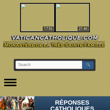
Ceci explique la
confusion et la crise
L'Antéchrist Identifié !
post-Vatican II
17:55
21:40
🔍
RÉPONSES
CATHOLIQUES