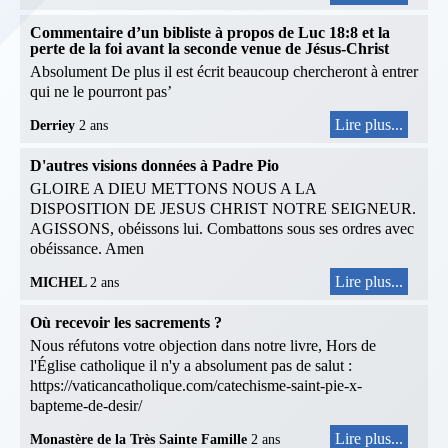
Commentaire d’un bibliste à propos de Luc 18:8 et la
perte de la foi avant la seconde venue de Jésus-Christ
Absolument De plus il est écrit beaucoup chercheront à entrer
qui ne le pourront pas’
Lire plus...
Derriey
2 ans
D'autres visions données à Padre Pio
GLOIRE A DIEU METTONS NOUS A LA
DISPOSITION DE JESUS CHRIST NOTRE SEIGNEUR.
AGISSONS, obéissons lui. Combattons sous ses ordres avec
obéissance. Amen
Lire plus...
MICHEL
2 ans
Où recevoir les sacrements ?
Nous réfutons votre objection dans notre livre, Hors de
l'Église catholique il n'y a absolument pas de salut :
https://vaticancatholique.com/catechisme-saint-pie-x-
bapteme-de-desir/
Lire plus...
Monastère de la Très Sainte Famille
2 ans