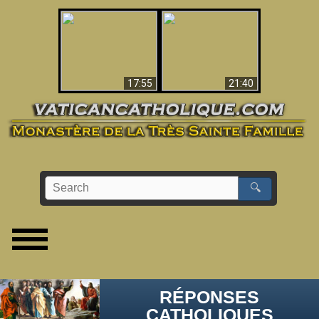
Ceci explique la
confusion et la crise
L'Antéchrist Identifié !
post-Vatican II
17:55
21:40
🔍
RÉPONSES
CATHOLIQUES