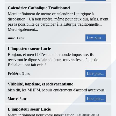
Calendrier Catholique Traditionnel
Merci infiniment de mettre ce calendrier Liturgique à
disposition ! Un bon repère, même pour ceux qui, hélas, n'ont
pas la possibilité de participer à la Liturgie traditionnelle...
Merci également...
Lire plus...
smsc
3 ans
L’imposteur soeur Lucie
Bonjour, et merci ! C'est une immonde imposture, ils
recevront le digne salaire de leurs œuvres les enfants de
Belial qui ont fait cela !
Lire plus...
Frédéric
3 ans
Visibilité, baptême, et sédévacantisme
bien dit, les MHFM, je suis entièrement d'accord avec vous.
Lire plus...
Marcel
3 ans
L’imposteur soeur Lucie
Merci infiniment pour votre investigation, j'ai aussi eu la