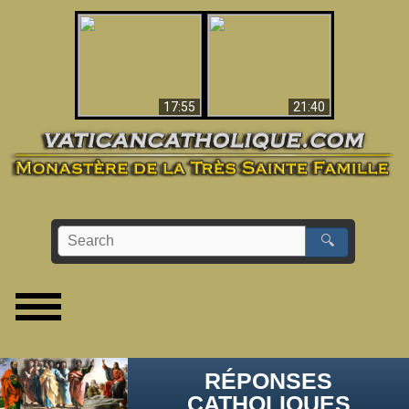
Ceci explique la
confusion et la crise
L'Antéchrist Identifié !
post-Vatican II
17:55
21:40
🔍
RÉPONSES
CATHOLIQUES