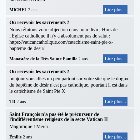
Lire plus...
MICHEL
2 ans
Où recevoir les sacrements ?
Nous réfutons votre objection dans notre livre, Hors de
l'Église catholique il n'y a absolument pas de salut :
https://vaticancatholique.com/catechisme-saint-pie-x-
bapteme-de-desir/
Lire plus...
Monastère de la Très Sainte Famille
2 ans
Où recevoir les sacrements ?
bonjour vous dites un peu partout sur votre site que le dogme
du baptême de désir n'est pas catholique, pourtant il est dans
le catéchisme de Saint Pie X
Lire plus...
TD
2 ans
Saint François n'a pas été le précurseur de
l'indifférentisme religieux de la secte Vatican II
Magnifique ! Merci !
Lire plus...
Émilie
2 ans