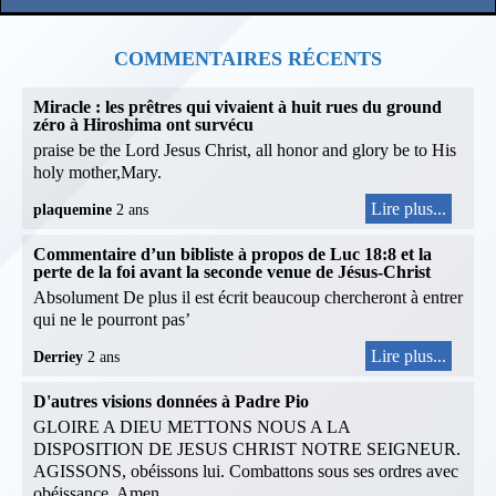
COMMENTAIRES RÉCENTS
Miracle : les prêtres qui vivaient à huit rues du ground
zéro à Hiroshima ont survécu
praise be the Lord Jesus Christ, all honor and glory be to His
holy mother,Mary.
Lire plus...
plaquemine
2 ans
Commentaire d’un bibliste à propos de Luc 18:8 et la
perte de la foi avant la seconde venue de Jésus-Christ
Absolument De plus il est écrit beaucoup chercheront à entrer
qui ne le pourront pas’
Lire plus...
Derriey
2 ans
D'autres visions données à Padre Pio
GLOIRE A DIEU METTONS NOUS A LA
DISPOSITION DE JESUS CHRIST NOTRE SEIGNEUR.
AGISSONS, obéissons lui. Combattons sous ses ordres avec
obéissance. Amen