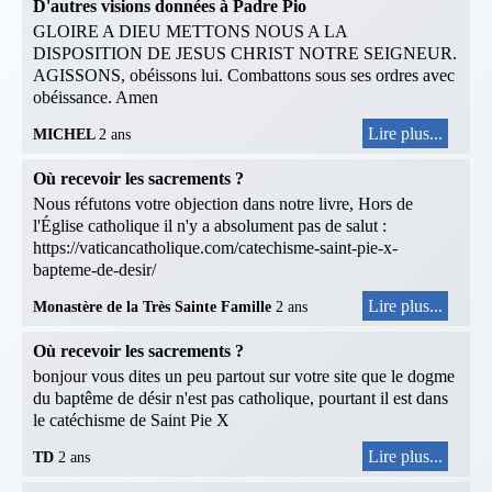
D'autres visions données à Padre Pio
GLOIRE A DIEU METTONS NOUS A LA
DISPOSITION DE JESUS CHRIST NOTRE SEIGNEUR.
AGISSONS, obéissons lui. Combattons sous ses ordres avec
obéissance. Amen
Lire plus...
MICHEL
2 ans
Où recevoir les sacrements ?
Nous réfutons votre objection dans notre livre, Hors de
l'Église catholique il n'y a absolument pas de salut :
https://vaticancatholique.com/catechisme-saint-pie-x-
bapteme-de-desir/
Lire plus...
Monastère de la Très Sainte Famille
2 ans
Où recevoir les sacrements ?
bonjour vous dites un peu partout sur votre site que le dogme
du baptême de désir n'est pas catholique, pourtant il est dans
le catéchisme de Saint Pie X
Lire plus...
TD
2 ans