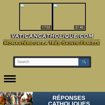
Ceci explique la
confusion et la crise
L'Antéchrist Identifié !
post-Vatican II
17:55
21:40
🔍
RÉPONSES
CATHOLIQUES