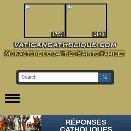
Ceci explique la
confusion et la crise
L'Antéchrist Identifié !
post-Vatican II
17:55
21:40
🔍
RÉPONSES
CATHOLIQUES