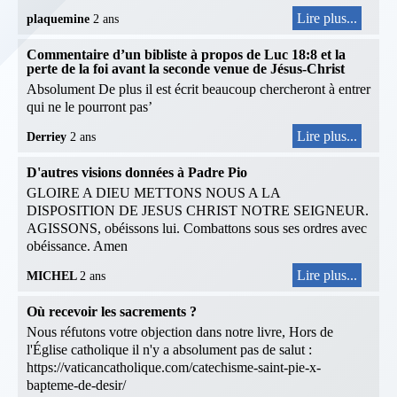
Lire plus...
plaquemine
2 ans
Commentaire d’un bibliste à propos de Luc 18:8 et la
perte de la foi avant la seconde venue de Jésus-Christ
Absolument De plus il est écrit beaucoup chercheront à entrer
qui ne le pourront pas’
Lire plus...
Derriey
2 ans
D'autres visions données à Padre Pio
GLOIRE A DIEU METTONS NOUS A LA
DISPOSITION DE JESUS CHRIST NOTRE SEIGNEUR.
AGISSONS, obéissons lui. Combattons sous ses ordres avec
obéissance. Amen
Lire plus...
MICHEL
2 ans
Où recevoir les sacrements ?
Nous réfutons votre objection dans notre livre, Hors de
l'Église catholique il n'y a absolument pas de salut :
https://vaticancatholique.com/catechisme-saint-pie-x-
bapteme-de-desir/