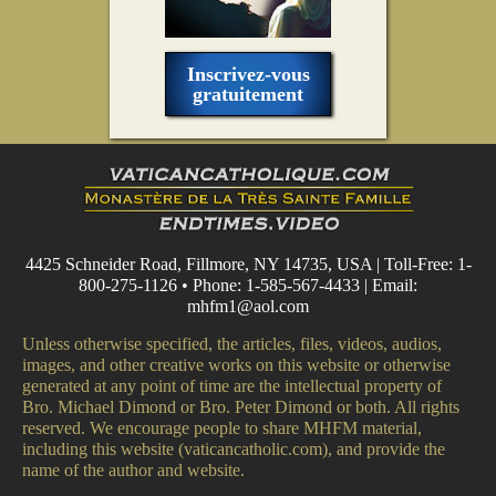
Inscrivez-vous
gratuitement
4425 Schneider Road, Fillmore, NY 14735, USA | Toll-Free: 1-
800-275-1126 • Phone: 1-585-567-4433 | Email:
mhfm1@aol.com
Unless otherwise specified, the articles, files, videos, audios,
images, and other creative works on this website or otherwise
generated at any point of time are the intellectual property of
Bro. Michael Dimond or Bro. Peter Dimond or both. All rights
reserved. We encourage people to share MHFM material,
including this website (vaticancatholic.com), and provide the
name of the author and website.