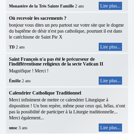
Lire plus...
Monastère de la Très Sainte Famille
2 ans
Où recevoir les sacrements ?
bonjour vous dites un peu partout sur votre site que le dogme
du baptême de désir n'est pas catholique, pourtant il est dans
le catéchisme de Saint Pie X
Lire plus...
TD
2 ans
Saint François n'a pas été le précurseur de
l'indifférentisme religieux de la secte Vatican II
Magnifique ! Merci !
Lire plus...
Émilie
2 ans
Calendrier Catholique Traditionnel
Merci infiniment de mettre ce calendrier Liturgique à
disposition ! Un bon repère, même pour ceux qui, hélas, n'ont
pas la possibilité de participer à la Liturgie traditionnelle...
Merci également...
Lire plus...
smsc
3 ans