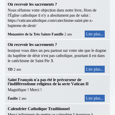
Où recevoir les sacrements ?
Nous réfutons votre objection dans notre livre, Hors de
l'Église catholique il n'y a absolument pas de salut :
https://vaticancatholique.com/catechisme-saint-pie-x-
bapteme-de-desir/
Lire plus...
Monastère de la Très Sainte Famille
2 ans
Où recevoir les sacrements ?
bonjour vous dites un peu partout sur votre site que le dogme
du baptême de désir n'est pas catholique, pourtant il est dans
le catéchisme de Saint Pie X
Lire plus...
TD
2 ans
Saint François n'a pas été le précurseur de
l'indifférentisme religieux de la secte Vatican II
Magnifique ! Merci !
Lire plus...
Émilie
2 ans
Calendrier Catholique Traditionnel
Merci infiniment de mettre ce calendrier Liturgique à