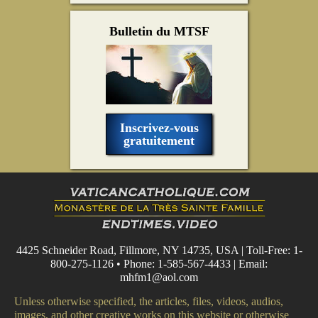
Bulletin du MTSF
Inscrivez-vous
gratuitement
4425 Schneider Road, Fillmore, NY 14735, USA | Toll-Free: 1-
800-275-1126 • Phone: 1-585-567-4433 | Email:
mhfm1@aol.com
Unless otherwise specified, the articles, files, videos, audios,
images, and other creative works on this website or otherwise