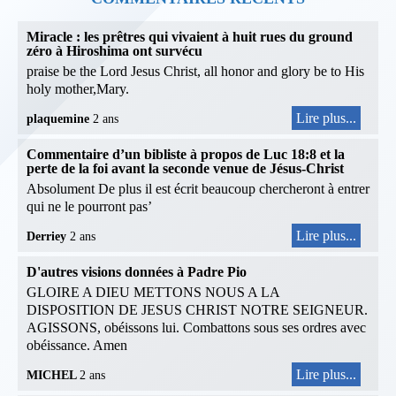
Miracle : les prêtres qui vivaient à huit rues du ground
zéro à Hiroshima ont survécu
praise be the Lord Jesus Christ, all honor and glory be to His
holy mother,Mary.
Lire plus...
plaquemine
2 ans
Commentaire d’un bibliste à propos de Luc 18:8 et la
perte de la foi avant la seconde venue de Jésus-Christ
Absolument De plus il est écrit beaucoup chercheront à entrer
qui ne le pourront pas’
Lire plus...
Derriey
2 ans
D'autres visions données à Padre Pio
GLOIRE A DIEU METTONS NOUS A LA
DISPOSITION DE JESUS CHRIST NOTRE SEIGNEUR.
AGISSONS, obéissons lui. Combattons sous ses ordres avec
obéissance. Amen
Lire plus...
MICHEL
2 ans