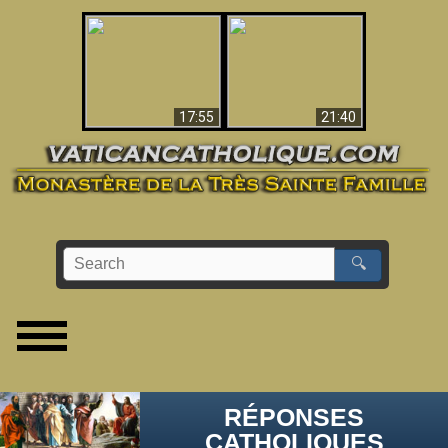
Ceci explique la
confusion et la crise
L'Antéchrist Identifié !
post-Vatican II
17:55
21:40
🔍
RÉPONSES
CATHOLIQUES