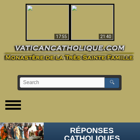
Ceci explique la
confusion et la crise
L'Antéchrist Identifié !
post-Vatican II
17:55
21:40
🔍
RÉPONSES
CATHOLIQUES