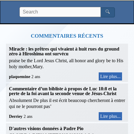
🔍
COMMENTAIRES RÉCENTS
Miracle : les prêtres qui vivaient à huit rues du ground
zéro à Hiroshima ont survécu
praise be the Lord Jesus Christ, all honor and glory be to His
holy mother,Mary.
Lire plus...
plaquemine
2 ans
Commentaire d’un bibliste à propos de Luc 18:8 et la
perte de la foi avant la seconde venue de Jésus-Christ
Absolument De plus il est écrit beaucoup chercheront à entrer
qui ne le pourront pas’
Lire plus...
Derriey
2 ans
D'autres visions données à Padre Pio