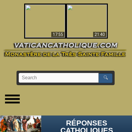
Ceci explique la
confusion et la crise
L'Antéchrist Identifié !
post-Vatican II
17:55
21:40
🔍
RÉPONSES
CATHOLIQUES