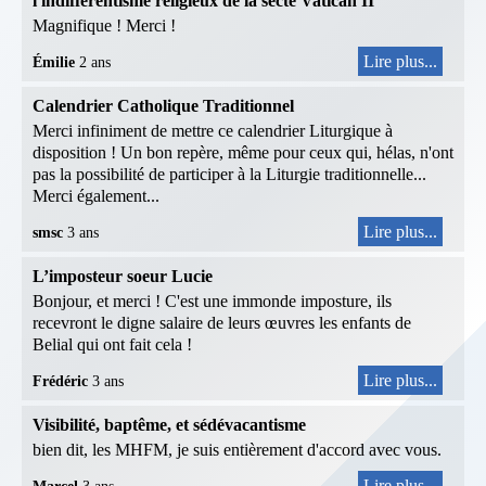
l'indifférentisme religieux de la secte Vatican II
Magnifique ! Merci !
Lire plus...
Émilie
2 ans
Calendrier Catholique Traditionnel
Merci infiniment de mettre ce calendrier Liturgique à
disposition ! Un bon repère, même pour ceux qui, hélas, n'ont
pas la possibilité de participer à la Liturgie traditionnelle...
Merci également...
Lire plus...
smsc
3 ans
L’imposteur soeur Lucie
Bonjour, et merci ! C'est une immonde imposture, ils
recevront le digne salaire de leurs œuvres les enfants de
Belial qui ont fait cela !
Lire plus...
Frédéric
3 ans
Visibilité, baptême, et sédévacantisme
bien dit, les MHFM, je suis entièrement d'accord avec vous.
Lire plus...