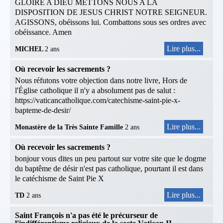
GLOIRE A DIEU METTONS NOUS A LA
DISPOSITION DE JESUS CHRIST NOTRE SEIGNEUR.
AGISSONS, obéissons lui. Combattons sous ses ordres avec
obéissance. Amen
Lire plus...
MICHEL
2 ans
Où recevoir les sacrements ?
Nous réfutons votre objection dans notre livre, Hors de
l'Église catholique il n'y a absolument pas de salut :
https://vaticancatholique.com/catechisme-saint-pie-x-
bapteme-de-desir/
Lire plus...
Monastère de la Très Sainte Famille
2 ans
Où recevoir les sacrements ?
bonjour vous dites un peu partout sur votre site que le dogme
du baptême de désir n'est pas catholique, pourtant il est dans
le catéchisme de Saint Pie X
Lire plus...
TD
2 ans
Saint François n'a pas été le précurseur de