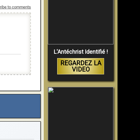
ribe to comments
L'Antéchrist Identifié !
REGARDEZ LA
VIDEO