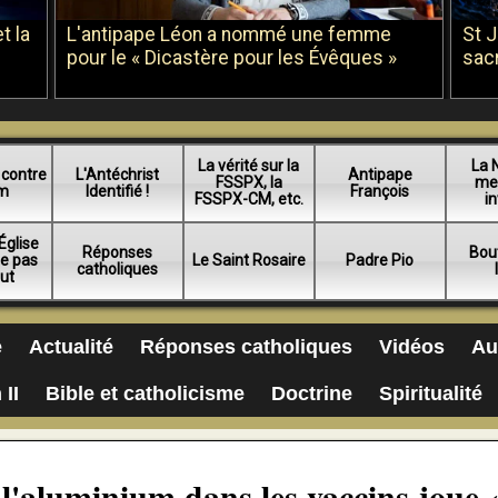
t la
L'antipape Léon a nommé une femme
St 
pour le « Dicastère pour les Évêques »
sac
La vérité sur la
La 
 contre
L'Antéchrist
Antipape
FSSPX, la
me
am
Identifié !
François
FSSPX-CM, etc.
in
Église
Réponses
Bou
ue pas
Le Saint Rosaire
Padre Pio
catholiques
lut
e
Actualité
Réponses catholiques
Vidéos
Au
 II
Bible et catholicisme
Doctrine
Spiritualité
l'aluminium dans les vaccins joue «