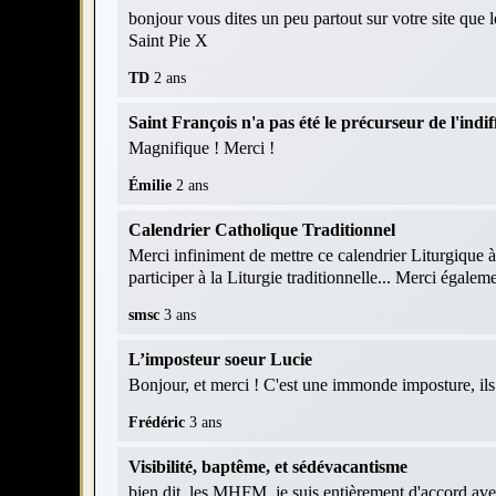
bonjour vous dites un peu partout sur votre site que 
Saint Pie X
TD
2 ans
Saint François n'a pas été le précurseur de l'indif
Magnifique ! Merci !
Émilie
2 ans
Calendrier Catholique Traditionnel
Merci infiniment de mettre ce calendrier Liturgique à
participer à la Liturgie traditionnelle... Merci égaleme
smsc
3 ans
L’imposteur soeur Lucie
Bonjour, et merci ! C'est une immonde imposture, ils r
Frédéric
3 ans
Visibilité, baptême, et sédévacantisme
bien dit, les MHFM, je suis entièrement d'accord av