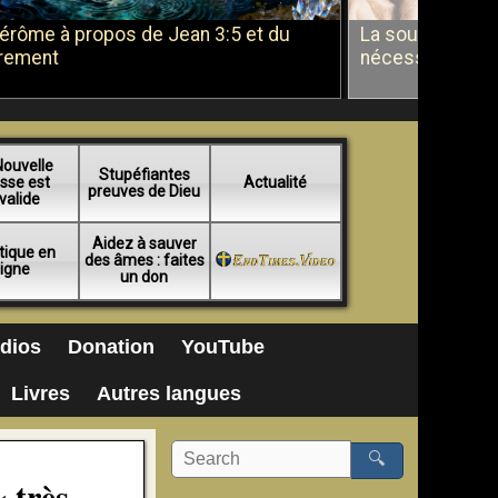
Jérôme à propos de Jean 3:5 et du
La soumission a
rement
nécessité du b
Nouvelle
Stupéfiantes
sse est
Actualité
preuves de Dieu
valide
Aidez à sauver
tique en
des âmes : faites
ligne
un don
dios
Donation
YouTube
Livres
Autres langues
🔍
 très