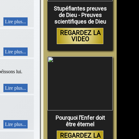
Stupéfiantes preuves
de Dieu - Preuves
scientifiques de Dieu
Lire plus...
REGARDEZ LA
VIDEO
Lire plus...
sons lui.
Lire plus...
Pourquoi l’Enfer doit
être éternel
Lire plus...
REGARDEZ LA