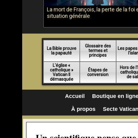
La mort de François, la perte de la foi e
situation générale
Glossaire des
La Bible prouve
Les papes
termes et
la papauté
l'isl
principes
L'église «
Hors de l'
catholique »
Étapes de
catholiq
Vatican II
conversion
de sa
démasquée
Accueil
Boutique en lign
À propos
Secte Vatican
Un scientifique pense que 