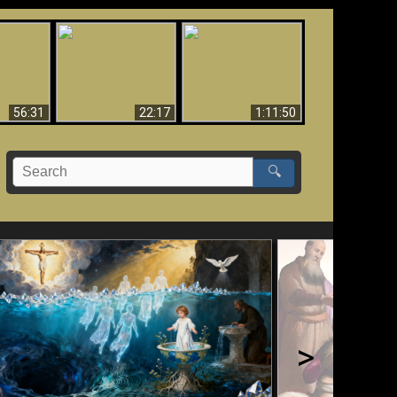
Le Temple de Dieu
dans les Prophéties
Le monde arrive-t-il à
miracles
(2 Thess. 2:4) n'est
sa fin ?
pas juif
56:31
22:17
1:11:50
🔍
>