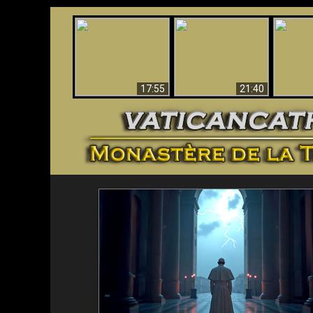
Ceci explique la
Stupéfia
confusion et la crise
L'Antéchrist Identifié !
de Die
post-Vatican II
scientif
17:55
21:40
<