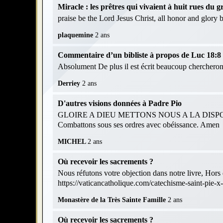
Miracle : les prêtres qui vivaient à huit rues du
praise be the Lord Jesus Christ, all honor and glory
plaquemine
2 ans
Commentaire d’un bibliste à propos de Luc 18:8 et
Absolument De plus il est écrit beaucoup chercheront
Derriey
2 ans
D'autres visions données à Padre Pio
GLOIRE A DIEU METTONS NOUS A LA DISPOS
Combattons sous ses ordres avec obéissance. Amen
MICHEL
2 ans
Où recevoir les sacrements ?
Nous réfutons votre objection dans notre livre, Hors d
https://vaticancatholique.com/catechisme-saint-pie-x
Monastère de la Très Sainte Famille
2 ans
Où recevoir les sacrements ?