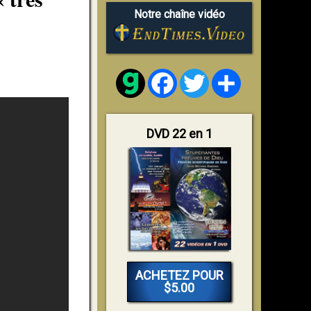
Notre chaîne vidéo
Facebook
Twitter
Share
DVD 22 en 1
ACHETEZ POUR
$5.00