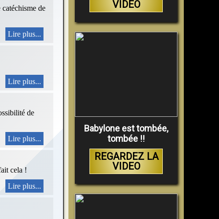
VIDEO
le catéchisme de
Lire plus...
Lire plus...
ssibilité de
Babylone est tombée,
tombée !!
Lire plus...
REGARDEZ LA
VIDEO
ait cela !
Lire plus...