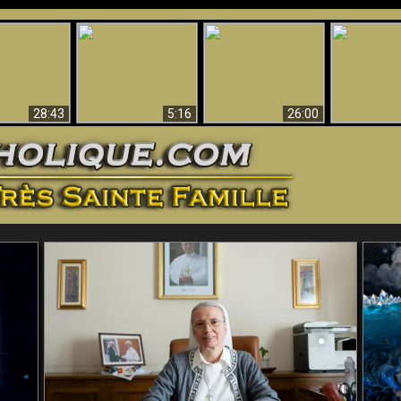
ntes preuves
Pourquoi l’Enfer doit
Babylone est
u - Preuves
Création et 
être éternel
tombée, tombée !!
iques de Dieu
28:43
5:16
26:00