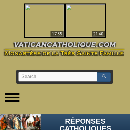
Ceci explique la
confusion et la crise
L'Antéchrist Identifié !
post-Vatican II
17:55
21:40
🔍
RÉPONSES
CATHOLIQUES