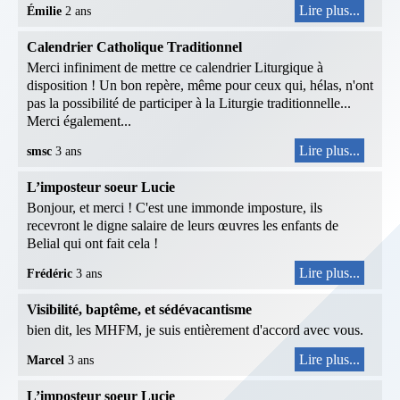
Lire plus...
Émilie
2 ans
Calendrier Catholique Traditionnel
Merci infiniment de mettre ce calendrier Liturgique à
disposition ! Un bon repère, même pour ceux qui, hélas, n'ont
pas la possibilité de participer à la Liturgie traditionnelle...
Merci également...
Lire plus...
smsc
3 ans
L’imposteur soeur Lucie
Bonjour, et merci ! C'est une immonde imposture, ils
recevront le digne salaire de leurs œuvres les enfants de
Belial qui ont fait cela !
Lire plus...
Frédéric
3 ans
Visibilité, baptême, et sédévacantisme
bien dit, les MHFM, je suis entièrement d'accord avec vous.
Lire plus...
Marcel
3 ans
L’imposteur soeur Lucie