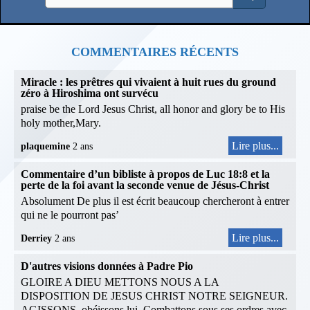
COMMENTAIRES RÉCENTS
Miracle : les prêtres qui vivaient à huit rues du ground
zéro à Hiroshima ont survécu
praise be the Lord Jesus Christ, all honor and glory be to His
holy mother,Mary.
Lire plus...
plaquemine
2 ans
Commentaire d’un bibliste à propos de Luc 18:8 et la
perte de la foi avant la seconde venue de Jésus-Christ
Absolument De plus il est écrit beaucoup chercheront à entrer
qui ne le pourront pas’
Lire plus...
Derriey
2 ans
D'autres visions données à Padre Pio
GLOIRE A DIEU METTONS NOUS A LA
DISPOSITION DE JESUS CHRIST NOTRE SEIGNEUR.
AGISSONS, obéissons lui. Combattons sous ses ordres avec