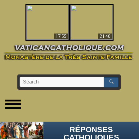
Ceci explique la
confusion et la crise
L'Antéchrist Identifié !
post-Vatican II
17:55
21:40
🔍
RÉPONSES
CATHOLIQUES