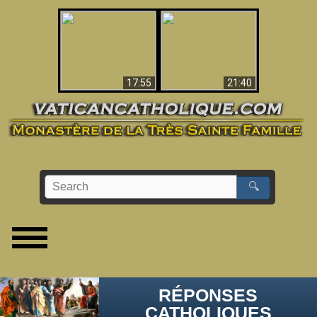
Ceci explique la
confusion et la crise
L'Antéchrist Identifié !
post-Vatican II
17:55
21:40
🔍
RÉPONSES
CATHOLIQUES