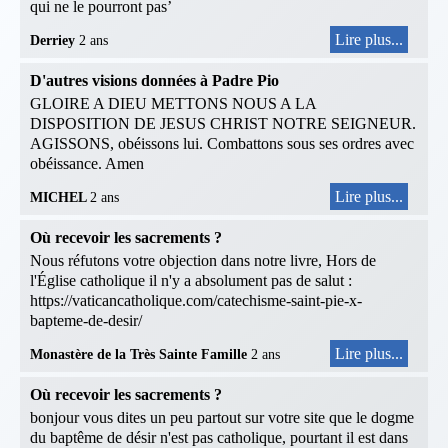
qui ne le pourront pas’
Lire plus...
Derriey
2 ans
D'autres visions données à Padre Pio
GLOIRE A DIEU METTONS NOUS A LA
DISPOSITION DE JESUS CHRIST NOTRE SEIGNEUR.
AGISSONS, obéissons lui. Combattons sous ses ordres avec
obéissance. Amen
Lire plus...
MICHEL
2 ans
Où recevoir les sacrements ?
Nous réfutons votre objection dans notre livre, Hors de
l'Église catholique il n'y a absolument pas de salut :
https://vaticancatholique.com/catechisme-saint-pie-x-
bapteme-de-desir/
Lire plus...
Monastère de la Très Sainte Famille
2 ans
Où recevoir les sacrements ?
bonjour vous dites un peu partout sur votre site que le dogme
du baptême de désir n'est pas catholique, pourtant il est dans