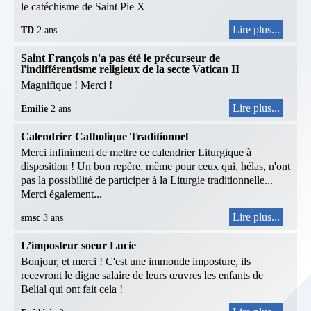
le catéchisme de Saint Pie X
Lire plus...
TD
2 ans
Saint François n'a pas été le précurseur de
l'indifférentisme religieux de la secte Vatican II
Magnifique ! Merci !
Lire plus...
Émilie
2 ans
Calendrier Catholique Traditionnel
Merci infiniment de mettre ce calendrier Liturgique à
disposition ! Un bon repère, même pour ceux qui, hélas, n'ont
pas la possibilité de participer à la Liturgie traditionnelle...
Merci également...
Lire plus...
smsc
3 ans
L’imposteur soeur Lucie
Bonjour, et merci ! C'est une immonde imposture, ils
recevront le digne salaire de leurs œuvres les enfants de
Belial qui ont fait cela !