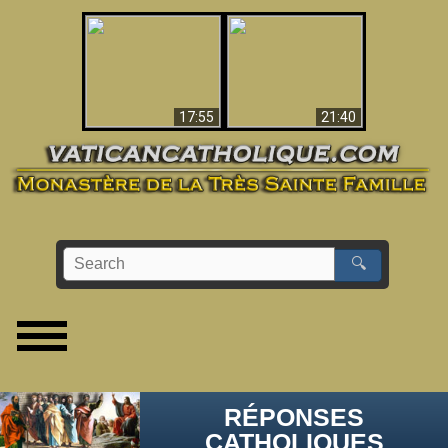
Ceci explique la
confusion et la crise
L'Antéchrist Identifié !
post-Vatican II
17:55
21:40
🔍
RÉPONSES
CATHOLIQUES