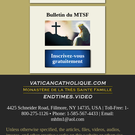
Bulletin du MTSF
Inscrivez-vous
gratuitement
4425 Schneider Road, Fillmore, NY 14735, USA | Toll-Free: 1-
800-275-1126 • Phone: 1-585-567-4433 | Email:
mhfm1@aol.com
Unless otherwise specified, the articles, files, videos, audios,