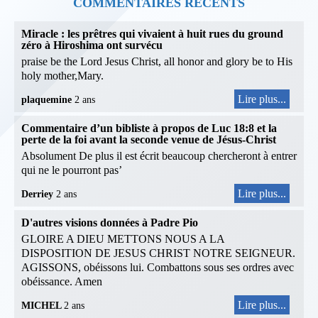
COMMENTAIRES RÉCENTS
Miracle : les prêtres qui vivaient à huit rues du ground
zéro à Hiroshima ont survécu
praise be the Lord Jesus Christ, all honor and glory be to His
holy mother,Mary.
Lire plus...
plaquemine
2 ans
Commentaire d’un bibliste à propos de Luc 18:8 et la
perte de la foi avant la seconde venue de Jésus-Christ
Absolument De plus il est écrit beaucoup chercheront à entrer
qui ne le pourront pas’
Lire plus...
Derriey
2 ans
D'autres visions données à Padre Pio
GLOIRE A DIEU METTONS NOUS A LA
DISPOSITION DE JESUS CHRIST NOTRE SEIGNEUR.
AGISSONS, obéissons lui. Combattons sous ses ordres avec
obéissance. Amen
Lire plus...
MICHEL
2 ans