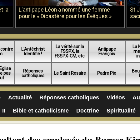
t la
L'antipape Léon a nommé une femme
St 
pour le « Dicastère pour les Évêques »
sac
La vérité sur la
La 
 contre
L'Antéchrist
Antipape
FSSPX, la
me
am
Identifié !
François
FSSPX-CM, etc.
in
Église
Réponses
Bou
ue pas
Le Saint Rosaire
Padre Pio
catholiques
lut
e
Actualité
Réponses catholiques
Vidéos
Au
 II
Bible et catholicisme
Doctrine
Spiritualité
sultent des employés du Burger Kin