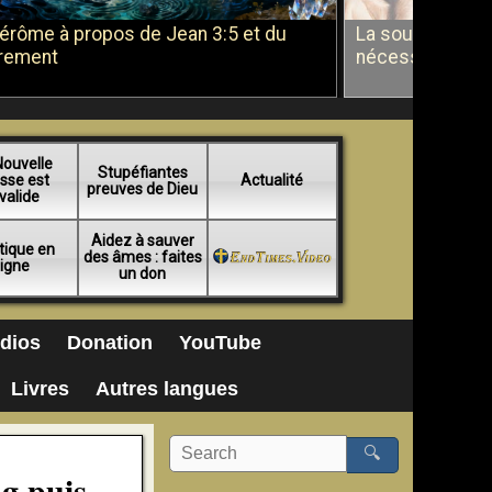
Jérôme à propos de Jean 3:5 et du
La soumission a
rement
nécessité du b
Nouvelle
Stupéfiantes
sse est
Actualité
preuves de Dieu
valide
Aidez à sauver
tique en
des âmes : faites
ligne
un don
dios
Donation
YouTube
Livres
Autres langues
🔍
g puis