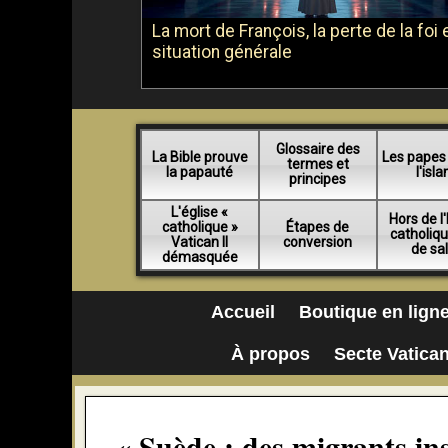
La mort de François, la perte de la foi e
situation générale
Glossaire des
La Bible prouve
Les papes
termes et
la papauté
l'isl
principes
L'église «
Hors de l'
catholique »
Étapes de
catholiq
Vatican II
conversion
de sa
démasquée
Accueil
Boutique en lign
À propos
Secte Vatican
« Suède : des migrants in