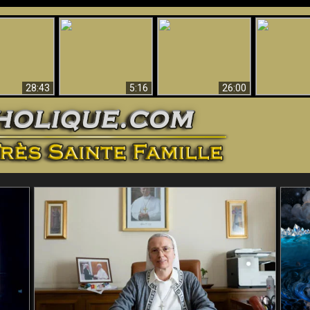
ntes preuves
Pourquoi l’Enfer doit
Babylone est
u - Preuves
Création et 
être éternel
tombée, tombée !!
iques de Dieu
28:43
5:16
26:00