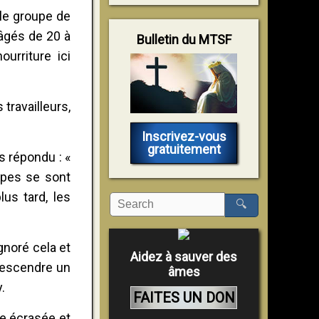
 le groupe de
âgés de 20 à
Bulletin du MTSF
urriture ici
travailleurs,
Inscrivez-vous
gratuitement
rs répondu : «
upes se sont
us tard, les
🔍
ignoré cela et
Aidez à sauver des
descendre un
âmes
.
FAITES UN DON
te écrasée et