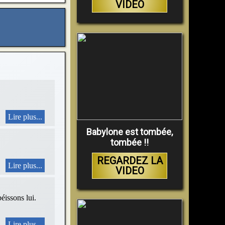
VIDEO
Lire plus...
Babylone est tombée,
tombée !!
REGARDEZ LA
Lire plus...
VIDEO
sons lui.
Lire plus...