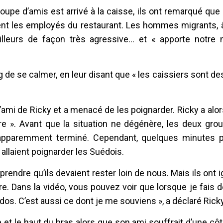
roupe d’amis est arrivé à la caisse, ils ont remarqué que
ment les employés du restaurant. Les hommes migrants, 
leurs de façon très agressive... et « apporte notre no
e se calmer, en leur disant que « les caissiers sont des 
à l’ami de Ricky et a menacé de les poignarder. Ricky a alo
re ». Avant que la situation ne dégénère, les deux gro
it apparemment terminé. Cependant, quelques minutes pl
 allaient poignarder les Suédois.
omprendre qu’ils devaient rester loin de nous. Mais ils ont 
. Dans la vidéo, vous pouvez voir que lorsque je fais 
 dos. C’est aussi ce dont je me souviens », a déclaré Ricky
e et le haut du bras alors que son ami souffrait d’une cô