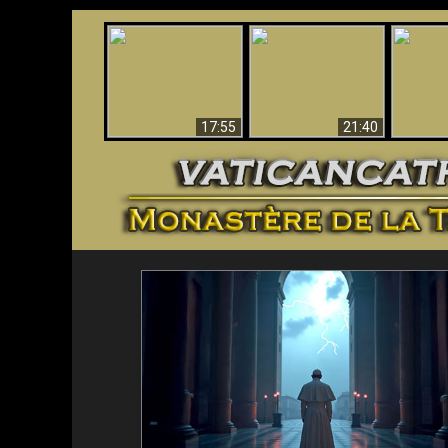
Ceci explique la
Stupéfia
confusion et la crise
L'Antéchrist Identifié !
de Die
post-Vatican II
scientif
17:55
21:40
<