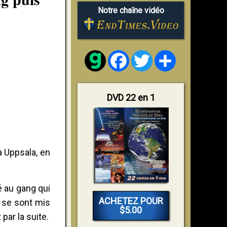
Notre chaîne vidéo
Facebook
Twitter
Share
DVD 22 en 1
à Uppsala, en
é au gang qui
ACHETEZ POUR
, se sont mis
$5.00
par la suite.