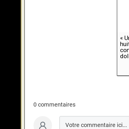
« U
hui
com
dol
0 commentaires