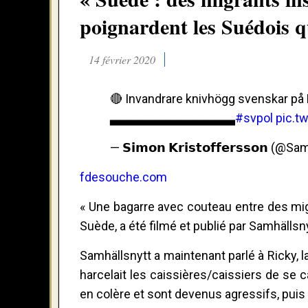
poignardent les Suédois q
14 février 2020
🔴 Invandrare knivhögg svenskar på 
▃▃▃▃▃▃▃▃▃▃▃▃▃
#svpol
pic.t
— 𝗦𝗶𝗺𝗼𝗻 𝗞𝗿𝗶𝘀𝘁𝗼𝗳𝗳𝗲𝗿𝘀𝘀𝗼𝗻 
fdesouche.com
« Une bagarre avec couteau entre des mig
Suède, a été filmé et publié par Samhällsny
Samhällsnytt a maintenant parlé à Ricky, l
harcelait les caissières/caissiers de se
en colère et sont devenus agressifs, puis 