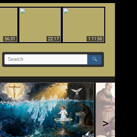
Le Temple de Dieu
dans les Prophéties
Le monde arrive-t-il à
miracles
(2 Thess. 2:4) n'est
sa fin ?
pas juif
56:31
22:17
1:11:50
🔍
>