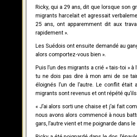
Ricky, qui a 29 ans, dit que lorsque son g
migrants harcelait et agressait verbale
25 ans, ont apparemment dit aux travail
rapidement ».
Les Suédois ont ensuite demandé au gang d
alors comportez-vous bien ».
Puis l’un des migrants a crié « tais-toi » 
tu ne dois pas dire à mon ami de se tai
éloignés l’un de l’autre. Le conflit éta
migrants sont revenus et ont répété qu’ils
« J’ai alors sorti une chaise et j’ai fait c
nous avons alors commencé à nous battre
gars, l’autre vient et me poignarde dans le
Ricky a été poignardé dans le dos, l’épaul