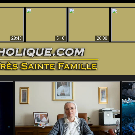
ntes preuves
Pourquoi l’Enfer doit
Babylone est
u - Preuves
Création et 
être éternel
tombée, tombée !!
iques de Dieu
28:43
5:16
26:00