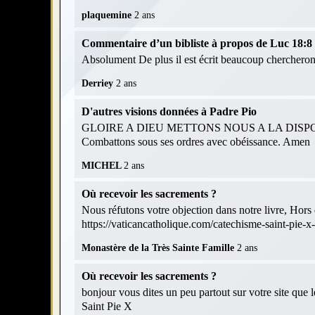
plaquemine
2 ans
Commentaire d’un bibliste à propos de Luc 18:8 et
Absolument De plus il est écrit beaucoup chercheront
Derriey
2 ans
D'autres visions données à Padre Pio
GLOIRE A DIEU METTONS NOUS A LA DISPOS
Combattons sous ses ordres avec obéissance. Amen
MICHEL
2 ans
Où recevoir les sacrements ?
Nous réfutons votre objection dans notre livre, Hors d
https://vaticancatholique.com/catechisme-saint-pie-x
Monastère de la Très Sainte Famille
2 ans
Où recevoir les sacrements ?
bonjour vous dites un peu partout sur votre site que 
Saint Pie X