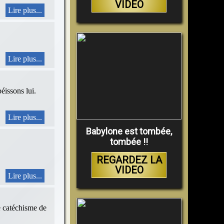
VIDEO
Lire plus...
Lire plus...
sons lui.
Lire plus...
Babylone est tombée,
tombée !!
REGARDEZ LA
VIDEO
Lire plus...
le catéchisme de