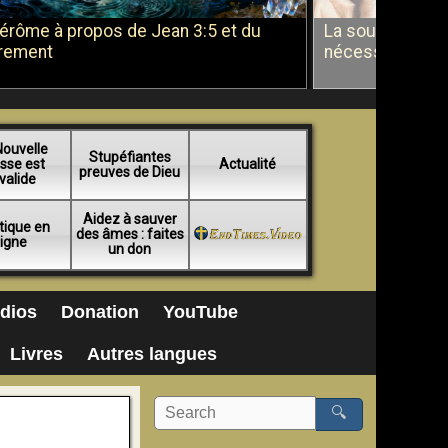
Jérôme à propos de Jean 3:5 et du
La soumission a
rement
nécessité du b
Nouvelle
Stupéfiantes
sse est
Actualité
preuves de Dieu
valide
Aidez à sauver
tique en
des âmes : faites
ligne
un don
dios
Donation
YouTube
Livres
Autres langues
🔍