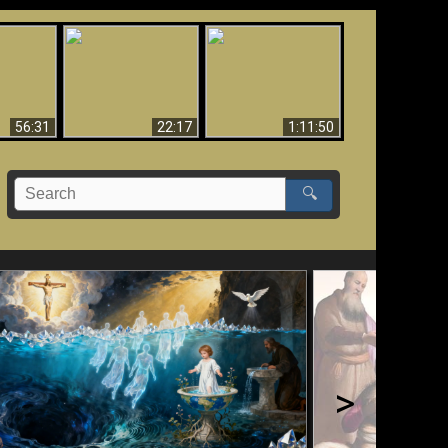
Le Temple de Dieu
dans les Prophéties
Le monde arrive-t-il à
miracles
(2 Thess. 2:4) n'est
sa fin ?
pas juif
56:31
22:17
1:11:50
🔍
>