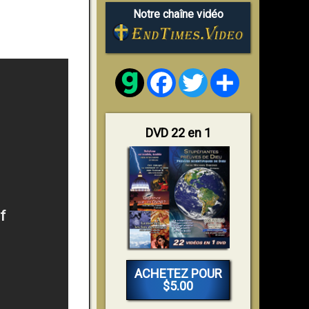
Notre chaîne vidéo
Facebook
Twitter
Share
DVD 22 en 1
ACHETEZ POUR
$5.00