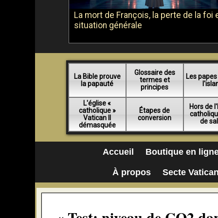
La mort de François, la perte de la foi e
situation générale
Glossaire des
La Bible prouve
Les papes
termes et
la papauté
l'isl
principes
L'église «
Hors de l'
catholique »
Étapes de
catholiq
Vatican II
conversion
de sa
démasquée
Accueil
Boutique en lign
À propos
Secte Vatican
« Test: niveau de CO2 da