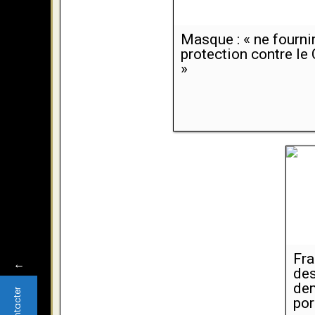
Masque : « ne fourni
protection contre le
»
Fra
←
des
dem
por