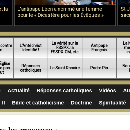
t la
L'antipape Léon a nommé une femme
St 
pour le « Dicastère pour les Évêques »
sac
La vérité sur la
La 
 contre
L'Antéchrist
Antipape
FSSPX, la
me
am
Identifié !
François
FSSPX-CM, etc.
in
Église
Réponses
Bou
ue pas
Le Saint Rosaire
Padre Pio
catholiques
lut
e
Actualité
Réponses catholiques
Vidéos
Au
 II
Bible et catholicisme
Doctrine
Spiritualité
ns les masques »