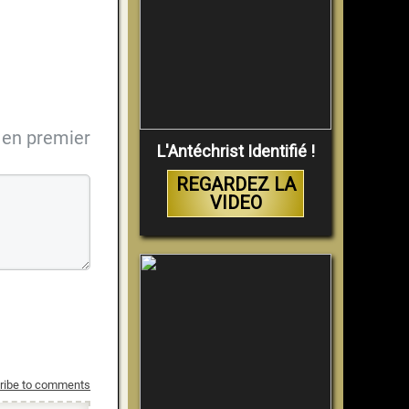
en premier
L'Antéchrist Identifié !
REGARDEZ LA
VIDEO
ribe to comments