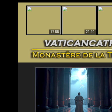
Ceci explique la
Stupéfia
confusion et la crise
L'Antéchrist Identifié !
de Die
post-Vatican II
scientif
17:55
21:40
<