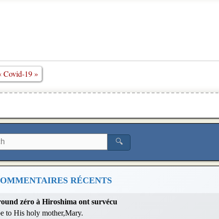
« Covid-19 »
🔍
OMMENTAIRES RÉCENTS
 ground zéro à Hiroshima ont survécu
 be to His holy mother,Mary.